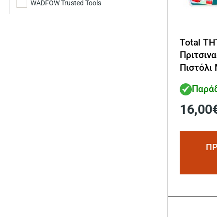
WADFOW Trusted Tools
Total T
Πριτσιν
Πιστόλι
Παράδ
16,00
ΠΡ