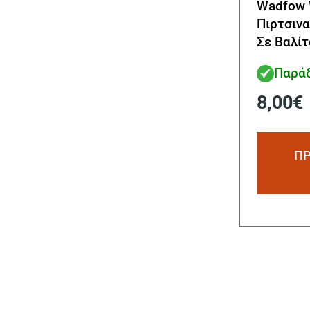
Wadfow 
Πιρτσινα
Σε Βαλί
Παράδ
8,00
€
ΠΡ