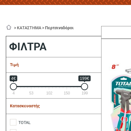
>
ΚΑΤΑΣΤΗΜΑ
>
Περτσιναδόροι
ΦΙΛΤΡΑ
Τιμή
4€
199€
4
53
102
150
199
Κατασκευαστής
TOTAL