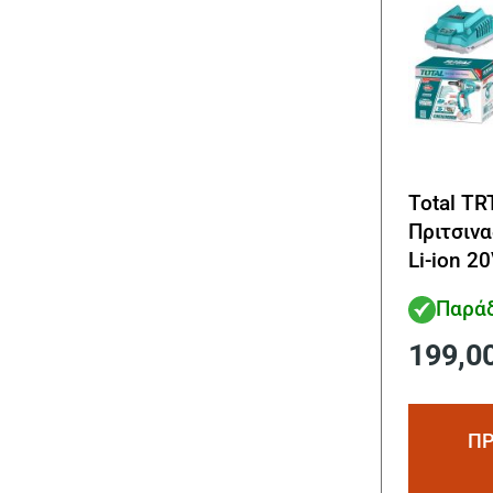
Total TR
Πριτσιν
Li-ion 20
Μπαταρ
Παράδ
199,0
ΠΡ