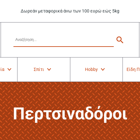
Δωρεάν μεταφορικά άνω των 100 ευρώ εώς 5kg
ία
Σπίτι
Hobby
Είδη 
Περτσιναδόροι