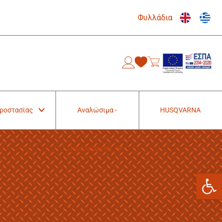
Φυλλάδια
0
Προστασίας
Αναλώσιμα -
HUSQVARNA
Παρελκόμενα
Ανοίξτε