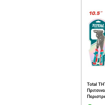
Total T
Πριτσινα
Περιστρ
360 °