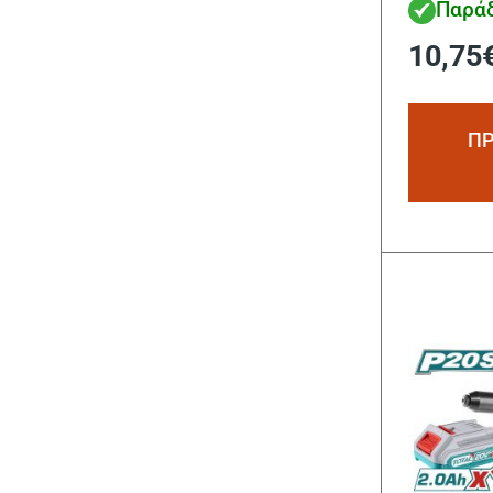
Παράδ
10,75
ΠΡ