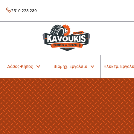
Skip
to
2510 223 239
content
Kavoukis Tools
Tires & Tools
Δάσος-Κήπος
Βιομηχ. Εργαλεία
Ηλεκτρ. Εργαλε