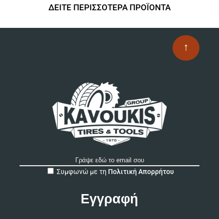
ΔΕΙΤΕ ΠΕΡΙΣΣΟΤΕΡΑ ΠΡΟΪΟΝΤΑ
↑
A
Συμφωνώ με τη
Πολιτική Απορρήτου
l
t
e
r