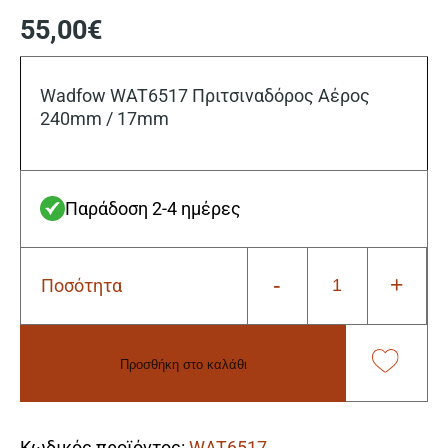
55,00
€
Wadfow WAT6517 Πριτσιναδόρος Αέρος
240mm / 17mm
Παράδοση 2-4 ημέρες
-
+
Ποσότητα
Wadfow
WAT6517
Πριτσιναδόρος
Αέρος
Προσθήκη στο καλάθι
240mm
/
Alternative:
17mm
ποσότητα
Κωδικός προϊόντος:
WAT6517