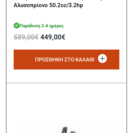
Αλυσοπρίονο 50.2cc/3.2hp
Παράδοση 2-4 ημέρες
Original
Η
589,00
€
449,00
€
price
τρέχουσα
was:
τιμή
589,00€.
είναι:
ΠΡΟΣΘΗΚΗ ΣΤΟ ΚΑΛΑΘΙ
449,00€.