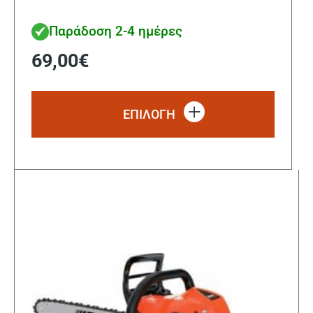
Παράδοση 2-4 ημέρες
69,00
€
Αυτό
το
ΕΠΙΛΟΓΗ
προϊόν
έχει
πολλα
παραλ
Οι
επιλο
μπορο
να
επιλε
στη
σελίδα
του
προϊό