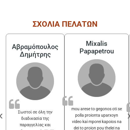
ΣΧΟΛΙΑ ΠΕΛΑΤΩΝ
Mixalis
Αβραμόπουλος
Papapetrou
Δημήτρης
mou arese to gegonos oti se
‹
Σωστοί σε όλη την
polla proionta uparxoyn
διαδικασία της
video kai mporei kapoios na
παραγγελίας και
dei to proion pou thelei na