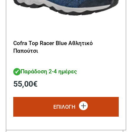
Cofra Top Racer Blue Αθλητικό
Παπούτσι
Παράδοση 2-4 ημέρες
55,00
€
Αυτό
το
ΕΠΙΛΟΓΗ
προϊ
έχει
πολλ
παρα