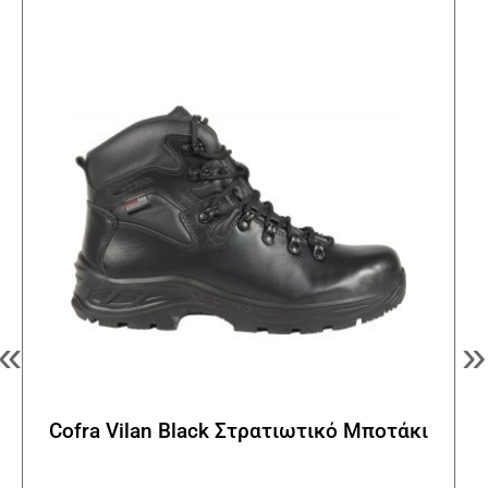
Οι
επιλ
μπορ
να
επιλ
στη
σελί
του
προϊ
«
»
Cofra Vilan Black Στρατιωτικό Μποτάκι