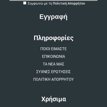
A
Συμφωνώ με τη
Πολιτική Απορρήτου
l
t
e
r
n
a
t
Πληροφορίες
i
v
ΠΟΙΟΙ ΕΙΜΑΣΤΕ
e
:
ΕΠΙΚΟΙΝΩΝΙΑ
ΤΑ ΝΕΑ ΜΑΣ
ΣΥΧΝΕΣ ΕΡΩΤΗΣΕΙΣ
ΠΟΛΙΤΙΚΗ ΑΠΟΡΡΗΤΟΥ
Χρήσιμα