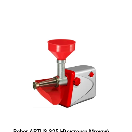
Reber ARTUS.S25 Ηλεκτρική Μηχανή