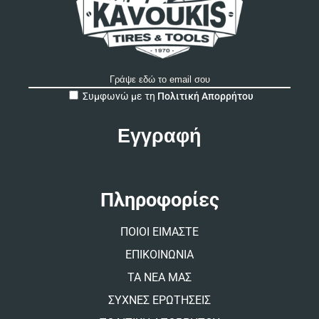
A
Συμφωνώ με τη
Πολιτική Απορρήτου
l
t
e
r
n
a
t
Πληροφορίες
i
v
ΠΟΙΟΙ ΕΙΜΑΣΤΕ
e
:
ΕΠΙΚΟΙΝΩΝΙΑ
ΤΑ ΝΕΑ ΜΑΣ
ΣΥΧΝΕΣ ΕΡΩΤΗΣΕΙΣ