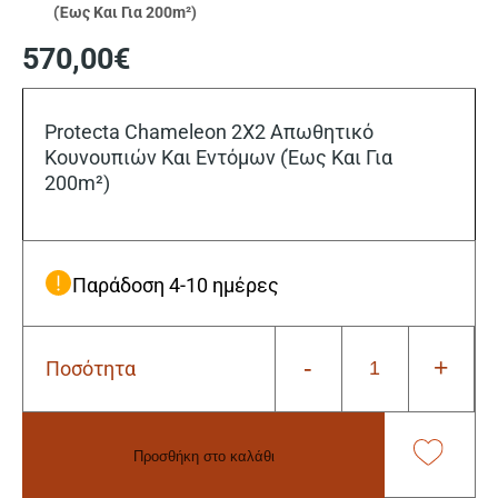
(Έως Και Για 200m²)
570,00
€
Protecta Chameleon 2X2 Απωθητικό
Κουνουπιών Και Eντόμων (Έως Και Για
200m²)
Παράδοση 4-10 ημέρες
-
+
Ποσότητα
Protecta
Chameleon
2X2
Απωθητικό
Προσθήκη στο καλάθι
Κουνουπιών
Και