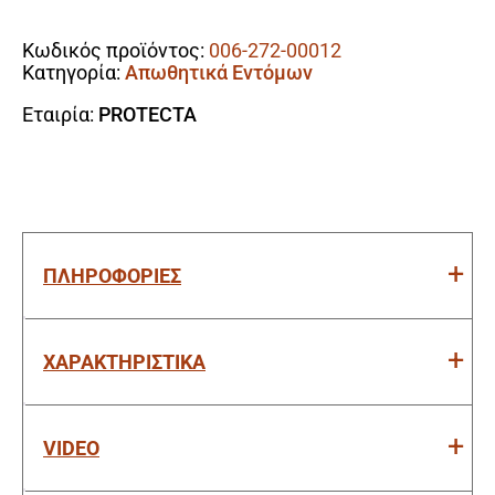
Alternative:
Eντόμων
(Έως
Κωδικός προϊόντος:
006-272-00012
Και
Κατηγορία:
Απωθητικά Εντόμων
Για
200m²)
Εταιρία:
PROTECTA
ποσότητα
ΠΛΗΡΟΦΟΡΙΕΣ
ΧΑΡΑΚΤΗΡΙΣΤΙΚΑ
VIDEO