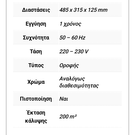
Διαστάσεις
485 x 315 x 125 mm
Εγγύηση
1 χρόνος
Συχνότητα
50 – 60 Hz
Τάση
220 – 230 V
Τύπος
Οροφής
Αναλόγως
Χρώμα
διαθεσιμότητας
Πιστοποίηση
Ναι
Έκταση
200 m²
κάλυψης