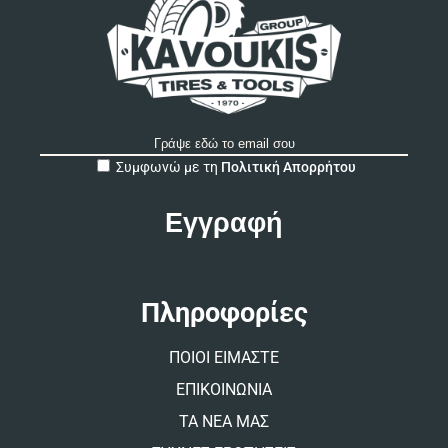
A
Συμφωνώ με τη
Πολιτική Απορρήτου
l
t
e
r
n
a
t
Πληροφορίες
i
v
ΠΟΙΟΙ ΕΙΜΑΣΤΕ
e
:
ΕΠΙΚΟΙΝΩΝΙΑ
ΤΑ ΝΕΑ ΜΑΣ