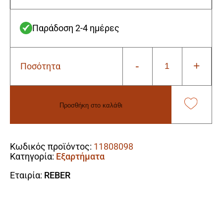
Παράδοση 2-4 ημέρες
-
+
Ποσότητα
Reber
5008Α
Σχάρα
INOX
Προσθήκη στο καλάθι
Θαλάμου
Καπνιστών
Alternative:
Κατάλληλο
Για
Κωδικός προϊόντος:
11808098
10030N
Κατηγορία:
Εξαρτήματα
ποσότητα
Εταιρία:
REBER