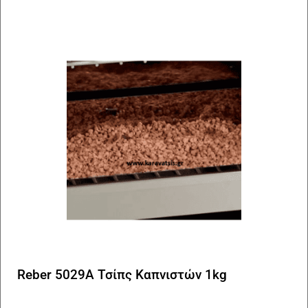
Reber 5029A Τσίπς Kαπνιστών 1kg