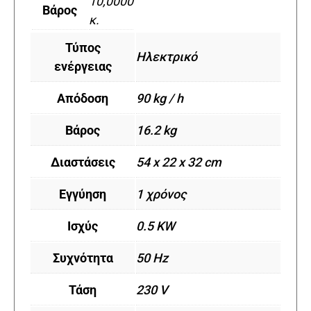
10,0000
Βάρος
κ.
Τύπος
Ηλεκτρικό
ενέργειας
Απόδοση
90 kg / h
Βάρος
16.2 kg
Διαστάσεις
54 x 22 x 32 cm
Εγγύηση
1 χρόνος
Ισχύς
0.5 KW
Συχνότητα
50 Hz
Τάση
230 V