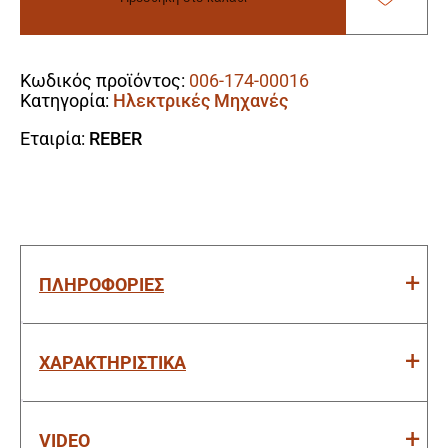
Παραγωγής
Κιμά
Alternative:
500W
Με
Κωδικός προϊόντος:
006-174-00016
INOX
Κατηγορία:
Ηλεκτρικές Μηχανές
Κάλυμμα
(Έως
Εταιρία:
REBER
Και
90kg/Hr)
ποσότητα
ΠΛΗΡΟΦΟΡΙΕΣ
ΧΑΡΑΚΤΗΡΙΣΤΙΚΑ
VIDEO