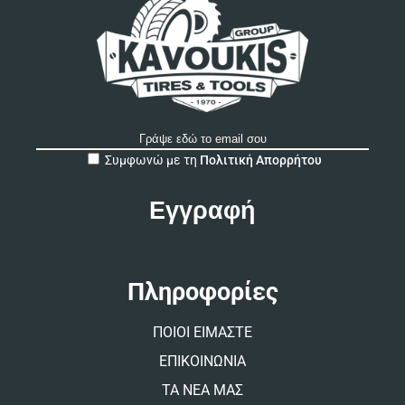
A
Συμφωνώ με τη
Πολιτική Απορρήτου
l
t
e
r
n
a
t
Πληροφορίες
i
v
ΠΟΙΟΙ ΕΙΜΑΣΤΕ
e
:
ΕΠΙΚΟΙΝΩΝΙΑ
ΤΑ ΝΕΑ ΜΑΣ