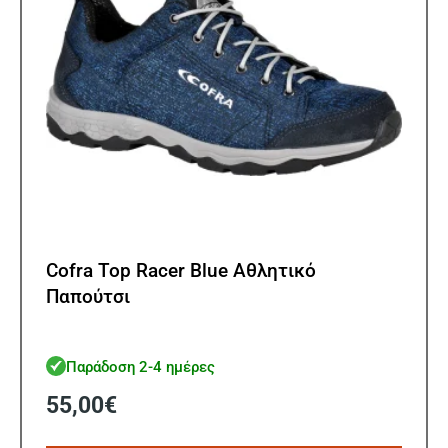
στη
σελίδ
του
προϊ
Cofra Top Racer Blue Αθλητικό
Παπούτσι
Παράδοση 2-4 ημέρες
55,00
€
Αυτό