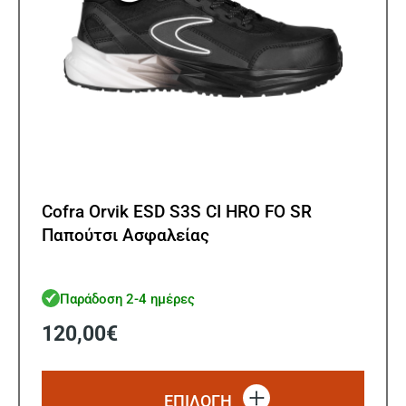
του
προϊ
Cofra Orvik ESD S3S CI HRO FO SR
Παπούτσι Ασφαλείας
Παράδοση 2-4 ημέρες
120,00
€
Αυτό
το
ΕΠΙΛΟΓΗ
προϊό