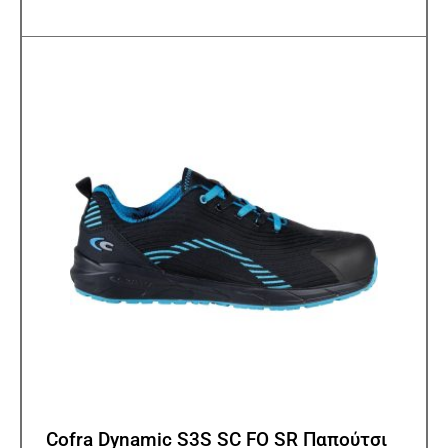
πολλ
παρα
Οι
επιλ
μπορ
να
επιλ
στη
σελίδ
του
προϊ
Cofra Dynamic S3S SC FO SR Παπούτσι