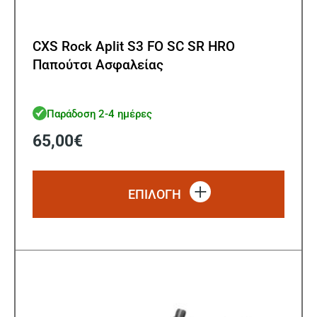
CXS Rock Aplit S3 FO SC SR HRO
Παπούτσι Ασφαλείας
Παράδοση 2-4 ημέρες
65,00
€
Αυτό
το
ΕΠΙΛΟΓΗ
προϊό
έχει
πολλ
παρα
Οι
επιλ
μπορ
να