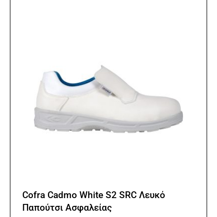
Οι
επιλ
μπορ
να
επιλ
στη
σελίδ
του
προϊ
Cofra Cadmo White S2 SRC Λευκό
Παπούτσι Ασφαλείας