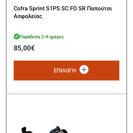
Cofra Sprint S1PS SC FO SR Παπούτσι
Ασφαλείας
Παράδοση 2-4 ημέρες
85,00
€
Αυτό
το
ΕΠΙΛΟΓΗ
προϊό
έχει
πολλ
παρα
Οι
επιλ
μπορ
να
επιλ