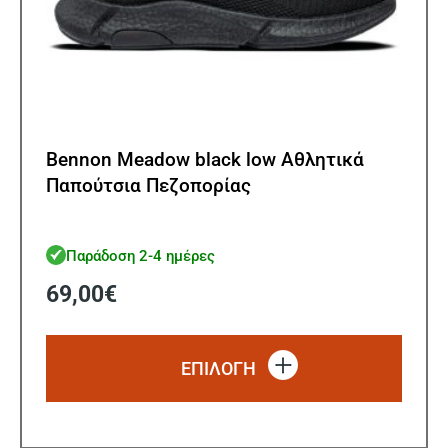
Bennon Meadow black low Αθλητικά
Παπούτσια Πεζοπορίας
Παράδοση 2-4 ημέρες
69,00
€
Αυτό
το
ΕΠΙΛΟΓΗ
προϊό
έχει
πολλ
παρα