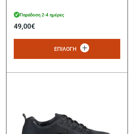
Παράδοση 2-4 ημέρες
49,00
€
Αυτό
το
ΕΠΙΛΟΓΗ
προϊό
έχει
πολλ
παρα
Οι
επιλ
μπορ
να
επιλ
στη
σελίδ
του
προϊ