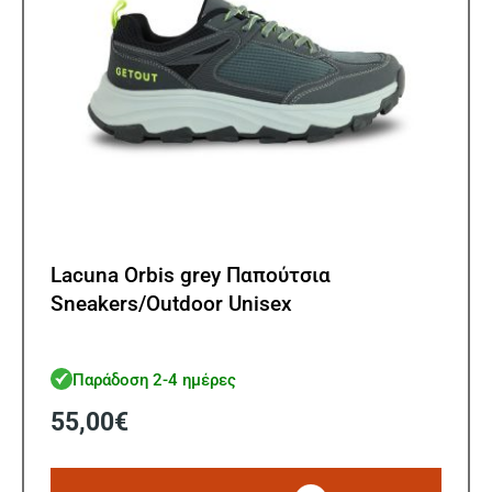
σελίδ
του
προϊ
Lacuna Orbis grey Παπούτσια
Sneakers/Outdoor Unisex
Παράδοση 2-4 ημέρες
55,00
€
Αυτό
το