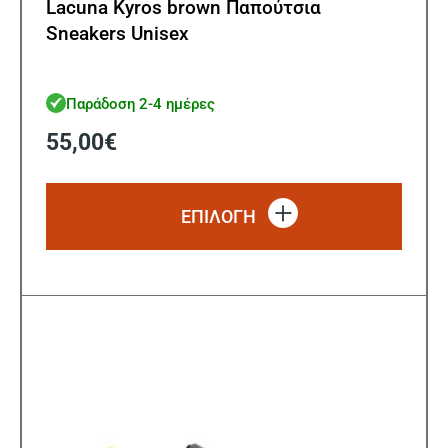
Lacuna Kyros brown Παπούτσια
Sneakers Unisex
Παράδοση 2-4 ημέρες
55,00
€
Αυτό
το
ΕΠΙΛΟΓΗ
προϊό
έχει
πολλ
παρα
Οι
επιλ
μπορ
να
επιλ
στη