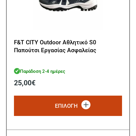
F&T CITY Outdoor Αθλητικό S0
Παπούτσι Εργασίας Ασφαλείας
Παράδοση 2-4 ημέρες
25,00
€
Αυτό
το
ΕΠΙΛΟΓΗ
προϊό
έχει
πολλ
παρα
Οι