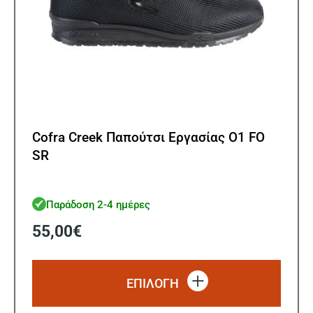
Cofra Creek Παπούτσι Εργασίας O1 FO
SR
Παράδοση 2-4 ημέρες
55,00
€
Αυτό
το
ΕΠΙΛΟΓΗ
προϊό
έχει