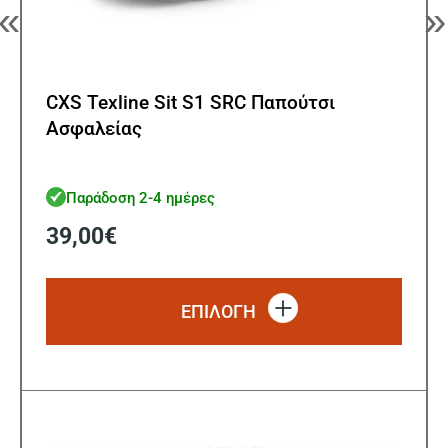
«
»
CXS Texline Sit S1 SRC Παπούτσι
Ασφαλείας
Παράδοση 2-4 ημέρες
39,00
€
Αυτό
το
ΕΠΙΛΟΓΗ
προϊό
έχει
πολλ
παρα
Οι
επιλ