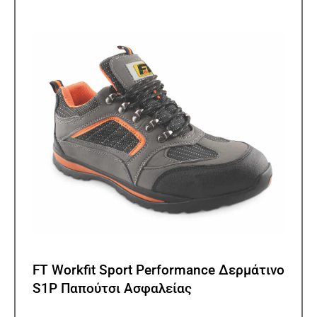
επιλ
μπορ
να
επιλ
στη
σελίδ
του
προϊ
FT Workfit Sport Performance Δερμάτινο
S1P Παπούτσι Ασφαλείας