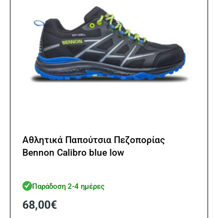
στη
σελίδ
του
προϊ
Αθλητικά Παπούτσια Πεζοπορίας
Bennon Calibro blue low
Παράδοση 2-4 ημέρες
68,00
€