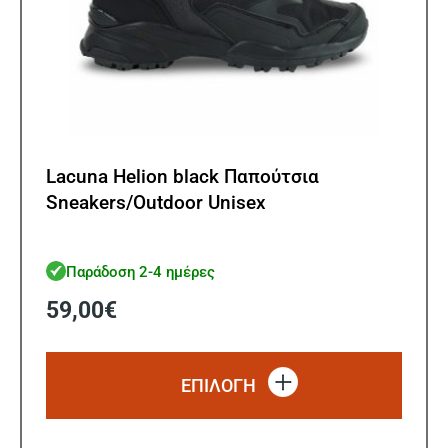
Lacuna Helion black Παπούτσια
Sneakers/Outdoor Unisex
Παράδοση 2-4 ημέρες
59,00
€
Αυτό
το
ΕΠΙΛΟΓΗ
προϊό
έχει
πολλ