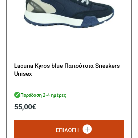
προϊ
Lacuna Kyros blue Παπούτσια Sneakers
Unisex
Παράδοση 2-4 ημέρες
55,00
€
Αυτό
το
ΕΠΙΛΟΓΗ
προϊό