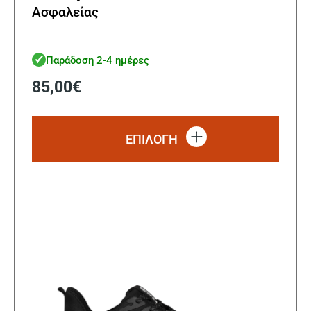
Ασφαλείας
Παράδοση 2-4 ημέρες
85,00
€
Αυτό
το
ΕΠΙΛΟΓΗ
προϊό
έχει
πολλ
παρα
Οι
επιλ
μπορ
να
επιλ
στη
σελίδ