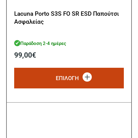
Lacuna Porto S3S FO SR ESD Παπούτσι
Ασφαλείας
Παράδοση 2-4 ημέρες
99,00
€
Αυτό
το
ΕΠΙΛΟΓΗ
προϊό
έχει
πολλ
παρα
Οι
επιλ
μπορ
να
επιλ