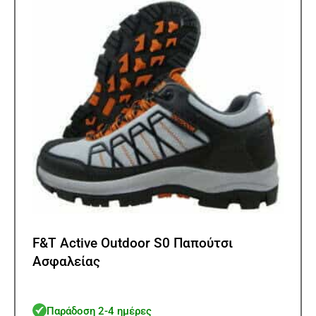
μπορ
να
επιλ
στη
σελίδ
του
προϊ
F&T Active Outdoor S0 Παπούτσι
Ασφαλείας
Παράδοση 2-4 ημέρες