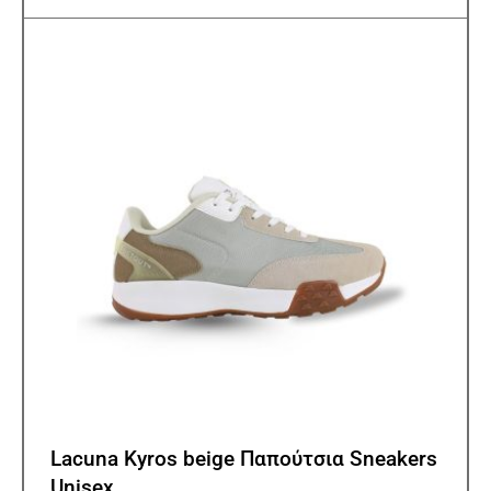
παρα
Οι
επιλ
μπορ
να
επιλ
στη
σελίδ
του
προϊ
Lacuna Kyros beige Παπούτσια Sneakers
Unisex