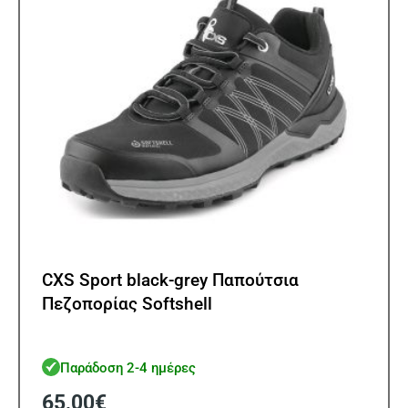
επιλ
στη
σελίδ
του
προϊ
CXS Sport black-grey Παπούτσια
Πεζοπορίας Softshell
Παράδοση 2-4 ημέρες
65,00
€