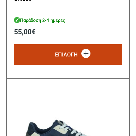
Παράδοση 2-4 ημέρες
55,00
€
Αυτό
το
ΕΠΙΛΟΓΗ
προϊό
έχει
πολλ
παρα
Οι
επιλ
μπορ
να
επιλ
στη
σελίδ
του