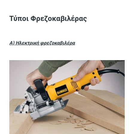
Τύποι Φρεζοκαβιλέρας
Α) Ηλεκτρική φρεζοκαβιλέρα