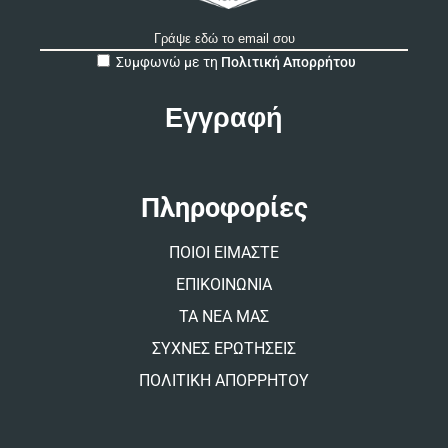
A
Συμφωνώ με τη
Πολιτική Απορρήτου
l
t
e
r
n
a
t
Πληροφορίες
i
v
ΠΟΙΟΙ ΕΙΜΑΣΤΕ
e
:
ΕΠΙΚΟΙΝΩΝΙΑ
ΤΑ ΝΕΑ ΜΑΣ
ΣΥΧΝΕΣ ΕΡΩΤΗΣΕΙΣ
ΠΟΛΙΤΙΚΗ ΑΠΟΡΡΗΤΟΥ