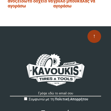
ανοξείδωτο δοχείο να
γρύλο μπουκάλας να
άρθρων
αγοράσω
αγοράσω
↑
A
Συμφωνώ με τη
Πολιτική Απορρήτου
l
t