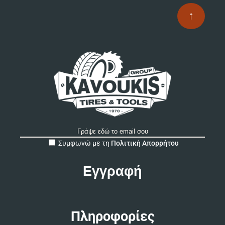
↑
A
Συμφωνώ με τη
Πολιτική Απορρήτου
l
t
e
r
n
a
t
Πληροφορίες
i