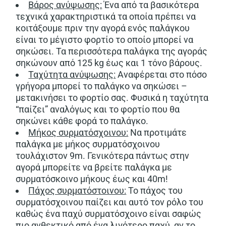
Βάρος ανύψωσης:
Ένα από τα βασικότερα
τεχνικά χαρακτηριστικά τα οποία πρέπει να
κοιτάξουμε πριν την αγορά ενός παλάγκου
είναι το μέγιστο φορτίο το οποίο μπορεί να
σηκώσει. Τα περισσότερα παλάγκα της αγοράς
σηκώνουν από 125 kg έως και 1 τόνο βάρους.
Ταχύτητα ανύψωσης:
Αναφέρεται στο πόσο
γρήγορα μπορεί το παλάγκο να σηκώσει –
μετακινήσει το φορτίο σας. Φυσικά η ταχύτητα
“παίζει” αναλόγως και το φορτίο που θα
σηκώνει κάθε φορά το παλάγκο.
Μήκος συρματόσχοινου:
Να προτιμάτε
παλάγκα με μήκος συρματόσχοινου
τουλάχιστον 9m. Γενικότερα πάντως στην
αγορά μπορείτε να βρείτε παλάγκα με
συρματόσκοινο μήκους έως και 40m!
Πάχος συρματόστοινου:
Το πάχος του
συρματόσχοινου παίζει και αυτό τον ρόλο του
καθώς ένα παχύ συρματόσχοινο είναι σαφώς
πιο ανθεκτικό από ένα λιγότερο παχύ, αν το