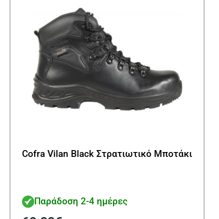
επιλ
στη
σελί
του
προϊ
Cofra Vilan Black Στρατιωτικό Μποτάκι
Παράδοση 2-4 ημέρες