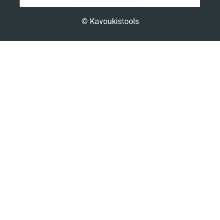
© Kavoukistools