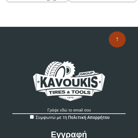
↑
A
Συμφωνώ με τη
Πολιτική Απορρήτου
l
t
e