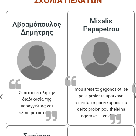
ΣΧΟΛΙΑ ΠΕΛΑΤΩΝ
Mixalis
Αβραμόπουλος
Papapetrou
Δημήτρης
mou arese to gegonos oti se
‹
Σωστοί σε όλη την
polla proionta uparxoyn
διαδικασία της
video kai mporei kapoios na
παραγγελίας και
dei to proion pou thelei na
εξυπηρετικότατοι
agorasei……en drasei!
Σταύρος