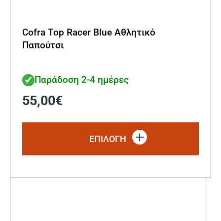
Cofra Top Racer Blue Αθλητικό
Παπούτσι
Παράδοση 2-4 ημέρες
55,00
€
Αυτό
το
ΕΠΙΛΟΓΗ
προϊ
έχει
πολλ
παρα
Οι
επιλ
μπορ
να