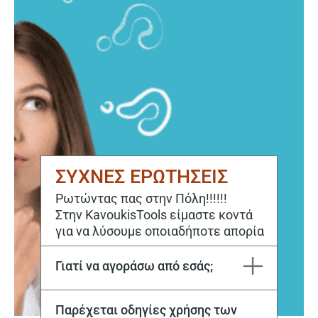
ΣΥΧΝΕΣ ΕΡΩΤΗΣΕΙΣ
Ρωτώντας πας στην Πόλη!!!!!!
Στην KavoukisTools είμαστε κοντά
για να λύσουμε οποιαδήποτε απορία
Γιατί να αγοράσω από εσάς;
Η εταιρεία Μιχάλης Καβούκης και ΣΙΑ ΕΕ εδρεύει στην Καβάλα από το 1970. Στόχος μας είναι να ικανοποιούμε κάθε σας ανάγκη, τόσο για την αγορά, όσο και για την επόμενη μέρα με το εξειδικευμένο service μας.
Παρέχεται οδηγίες χρήσης των