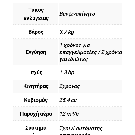
Τύπος
Βενζινοκίνητο
ενέργειας
Βάρος
3.7 kg
1 χρόνος για
Εγγύηση
επαγγελματίες / 2 χρόνια
για ιδιώτες
Ισχύς
1.3 hp
Κινητήρας
2χρονος
Κυβισμός
25.4 cc
Παροχή αέρα
12 m³/h
Σύστημα
Σχοινί αυτόματης