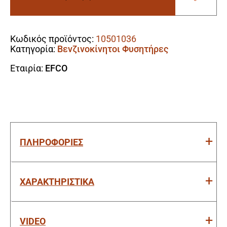
25.4cc/1.3hp
(Μονής
Alternative:
Λειτουργίας)
ποσότητα
Κωδικός προϊόντος:
10501036
Κατηγορία:
Βενζινοκίνητοι Φυσητήρες
Εταιρία:
EFCO
ΠΛΗΡΟΦΟΡΙΕΣ
ΧΑΡΑΚΤΗΡΙΣΤΙΚΑ
VIDEO