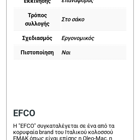
επαναφοράς
εκκίνησης
Τρόπος
Στο σάκο
συλλογής
Σχεδιασμός
Εργονομικός
Πιστοποίηση
Ναι
EFCO
Η "EFCO" συγκαταλέγεται σε ένα από τα
κορυφαία brand του Ιταλικού κολοσσού
EMAK όπως είναι επίσης η Oleo-Mac, η