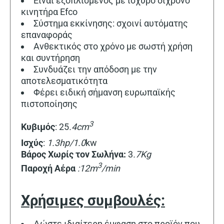
Είναι εξοπλισμένος με ισχυρό δίχρονο
κινητήρα Εfco
Σύστημα εκκίνησης: σχοινί αυτόματης
επαναφοράς
Ανθεκτικός στο χρόνο με σωστή χρήση
και συντήρηση
Συνδυάζει την απόδοση με την
αποτελεσματικότητα
Φέρει ειδική σήμανση ευρωπαϊκής
πιστοποίησης
3
Κυβιμός
: 25
.4cm
Ισχύς
:
1.3hp/1.0
kw
Βάρος Χωρίς τον Σωλήνα:
3
.7
Kg
3
Παροχή
Αέρα
:12
m
/min
Χρήσιμες συμβουλές:
Δώστε ιδιαίτερη έμφαση στο προϊόν που