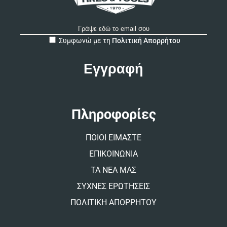
A
Συμφωνώ με τη
Πολιτική Απορρήτου
l
t
e
r
n
a
t
Πληροφορίες
i
v
ΠΟΙΟΙ ΕΙΜΑΣΤΕ
e
:
ΕΠΙΚΟΙΝΩΝΙΑ
ΤΑ ΝΕΑ ΜΑΣ
ΣΥΧΝΕΣ ΕΡΩΤΗΣΕΙΣ
ΠΟΛΙΤΙΚΗ ΑΠΟΡΡΗΤΟΥ