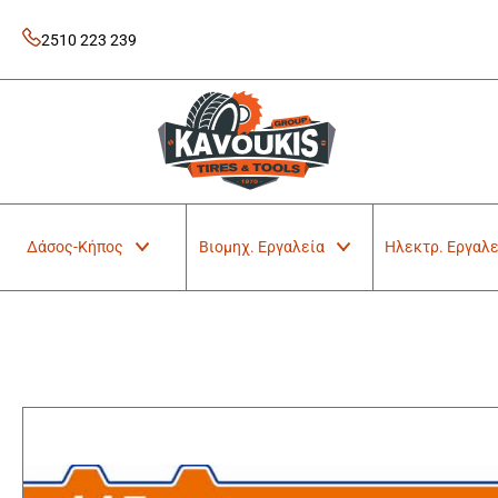
Skip
to
2510 223 239
content
Kavoukis Tools
Tires & Tools
Δάσος-Κήπος
Βιομηχ. Εργαλεία
Ηλεκτρ. Εργαλε