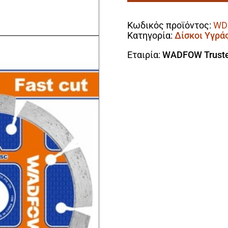
Alternative:
Υγράς
Κοπής
Κωδικός προϊόντος:
WD
115mm
Κατηγορία:
Δίσκοι Υγράς
ποσότητα
Εταιρία:
WADFOW Truste