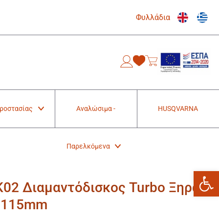
Φυλλάδια
0
Προστασίας
Αναλώσιμα -
HUSQVARNA
Παρελκόμενα
Ανοίξτε
2 Διαμαντόδισκος Turbo Ξηράς
ς 115mm