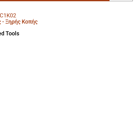
C1K02
 - Ξηρής Κοπής
d Tools