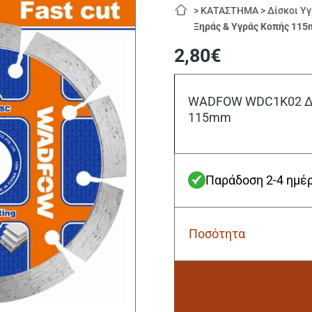
>
ΚΑΤΑΣΤΗΜΑ
>
Δίσκοι Υγ
Ξηράς & Υγράς Κοπής 11
2,80
€
WADFOW WDC1K02 Δια
115mm
Παράδοση 2-4 ημέ
Ποσότητα
Wadfow
WDC1K02
Διαμαντόδισκος
Turbo
Ξηράς
&