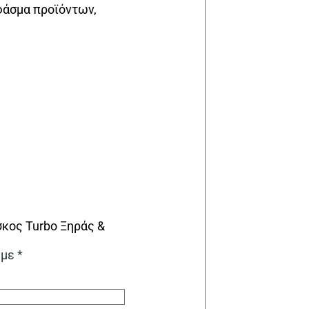
φάσμα προϊόντων,
κος Turbo Ξηράς &
 με
*