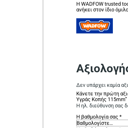
Η WADFOW trusted too
ανήκει στον ίδιο όμιλ
Αξιολογή
Δεν υπάρχει καμία αξ
Κάνετε την πρώτη αξι
Υγράς Κοπής 115mm”
Η ηλ. διεύθυνση σας δ
Η βαθμολογία σας
*