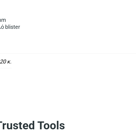
5mm
 blister
20 κ.
usted Tools