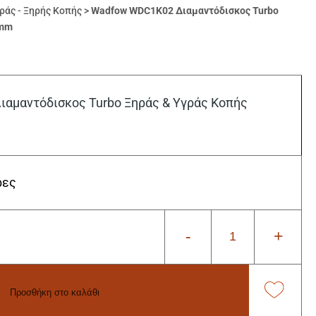
ράς - Ξηρής Κοπής
>
Wadfow WDC1K02 Διαμαντόδισκος Turbo
5mm
μαντόδισκος Turbo Ξηράς & Υγράς Κοπής
ρες
-
+
Προσθήκη στο καλάθι