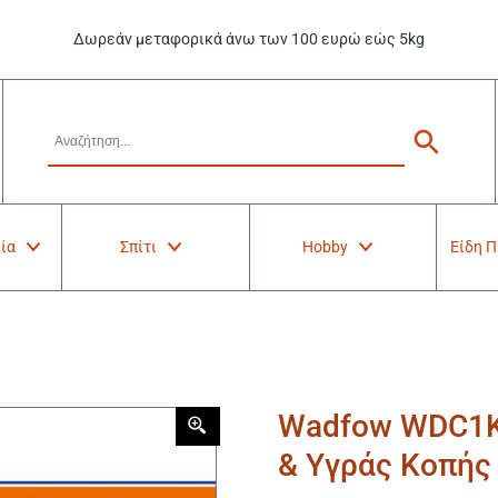
Δωρεάν μεταφορικά άνω των 100 ευρώ εώς 5kg
ία
Σπίτι
Hobby
Είδη 
Wadfow WDC1K0
& Υγράς Κοπή