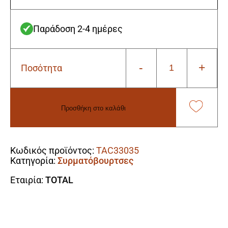
Παράδοση 2-4 ημέρες
-
+
Ποσότητα
Total
TAC33035
Βούρτσα
για
Προσθήκη στο καλάθι
Δράπανο
Νάιλον
Alternative:
75mm
Καμπάνα
Κωδικός προϊόντος:
TAC33035
ποσότητα
Κατηγορία:
Συρματόβουρτσες
Εταιρία:
TOTAL