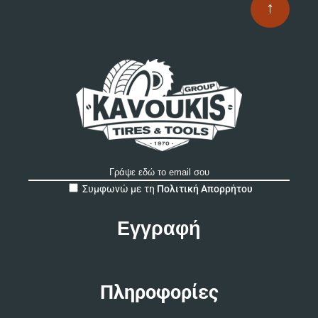
↑
A
Συμφωνώ με τη
Πολιτική Απορρήτου
l
t
e
r
n
a
t
Πληροφορίες
i
v