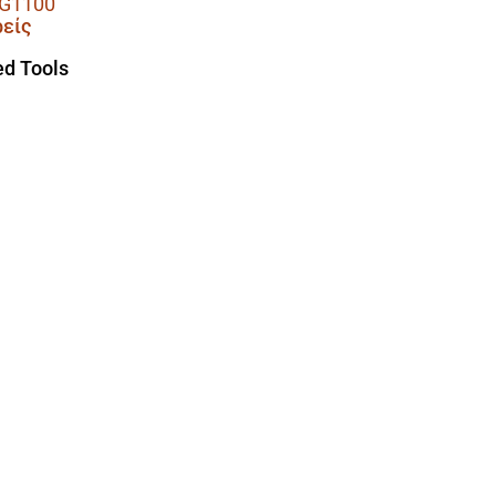
G1100
είς
d Tools