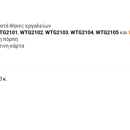
ρατά θήκες εργαλείων
TG2101
,
WTG2102
,
WTG2103
,
WTG2104
,
WTG2105
και
η πόρπη
τινη κάρτα
 κ.