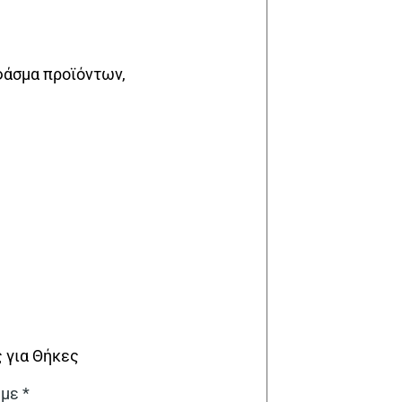
φάσμα προϊόντων,
 για Θήκες
 με
*