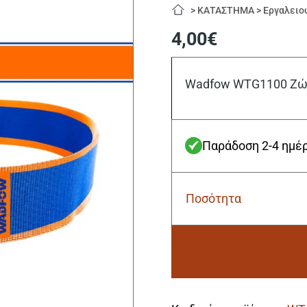
>
ΚΑΤΑΣΤΗΜΑ
>
Εργαλειο
4,00
€
Wadfow WTG1100 Ζών
Παράδοση 2-4 ημέ
Ποσότητα
Wadfow
WTG1100
Ζώνη
Μέσης
για
Θήκες
Alternative:
Εργαλείων
ποσότητα