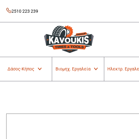
Skip
to
2510 223 239
content
Kavoukis Tools
Tires & Tools
Δάσος-Κήπος
Βιομηχ. Εργαλεία
Ηλεκτρ. Εργαλε