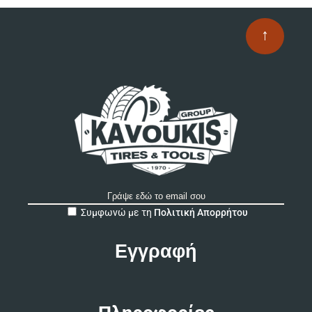
↑
A
Συμφωνώ με τη
Πολιτική Απορρήτου
l
t
e
r
n
a
t