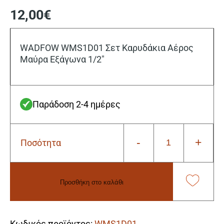
12,00
€
WADFOW WMS1D01 Σετ Καρυδάκια Αέρος
Μαύρα Εξάγωνα 1/2″
Παράδοση 2-4 ημέρες
-
+
Ποσότητα
Wadfow
WMS1D01
Σετ
Καρυδάκια
Προσθήκη στο καλάθι
Αέρος
Μαύρα
Alternative:
Εξάγωνα
1/2"
Κωδικός προϊόντος:
WMS1D01