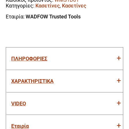
10Τμχ
Κατηγορίες:
Κασετίνες
,
Κασετίνες
ποσότητα
Εταιρία:
WADFOW Trusted Tools
ΠΛΗΡΟΦΟΡΙΕΣ
ΧΑΡΑΚΤΗΡΙΣΤΙΚΑ
VIDEO
Εταιρία