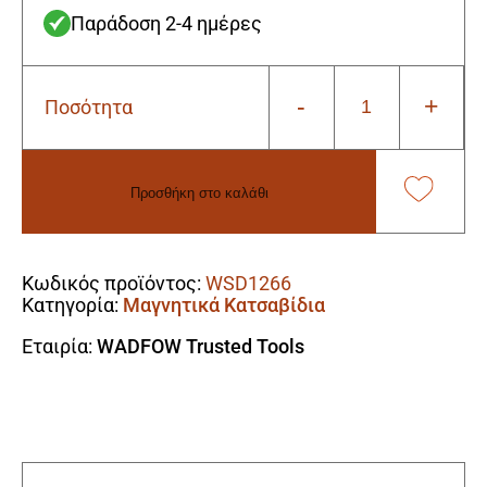
Παράδοση 2-4 ημέρες
-
+
Ποσότητα
Wadfow
WSD1266
Κατσαβίδι
Μαγνητικό
Προσθήκη στο καλάθι
SL6.5
X
Alternative:
150mm
ποσότητα
Κωδικός προϊόντος:
WSD1266
Κατηγορία:
Μαγνητικά Κατσαβίδια
Εταιρία:
WADFOW Trusted Tools