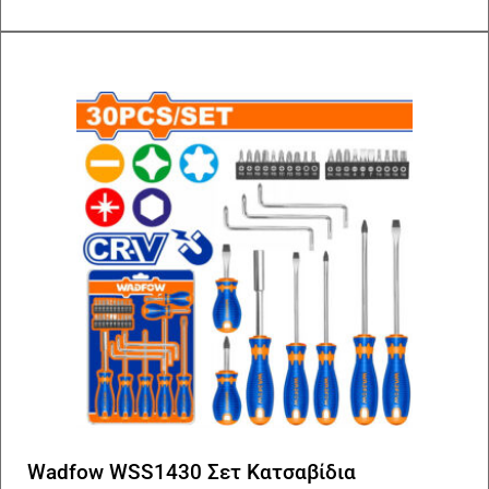
Wadfow WSS1430 Σετ Κατσαβίδια