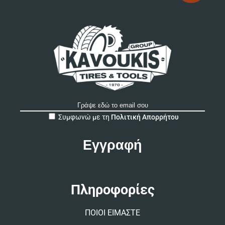
A
Συμφωνώ με τη
Πολιτική Απορρήτου
l
t
e
r
n
a
t
Πληροφορίες
i
v
ΠΟΙΟΙ ΕΙΜΑΣΤΕ
e