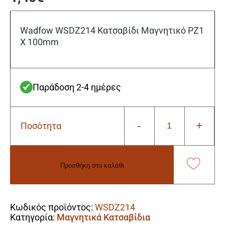
Wadfow WSDZ214 Κατσαβίδι Μαγνητικό PZ1
X 100mm
Παράδοση 2-4 ημέρες
-
+
Ποσότητα
Wadfow
WSDZ214
Κατσαβίδι
Μαγνητικό
Προσθήκη στο καλάθι
PZ1
X
Alternative:
100mm
ποσότητα
Κωδικός προϊόντος:
WSDZ214
Κατηγορία:
Μαγνητικά Κατσαβίδια