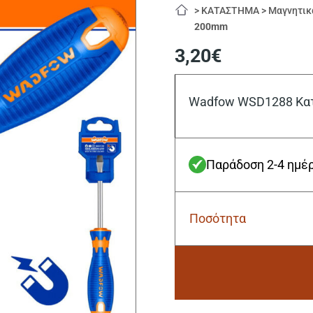
>
ΚΑΤΑΣΤΗΜΑ
>
Μαγνητικ
200mm
3,20
€
Wadfow WSD1288 Κατ
Παράδοση 2-4 ημέ
Ποσότητα
Wadfow
WSD1288
Κατσαβίδι
Μαγνητικό
SL8
X
Alternative:
200mm