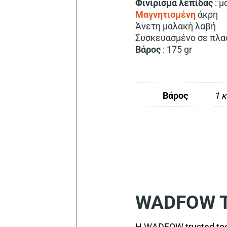
Φινίρισμα
λεπίδας
: μ
Μαγνητισμένη
άκρη
Άνετη μαλακή λαβή
Συσκευασμένο σε πλα
Βάρος
: 175 gr
Βάρος
1 κ
WADFOW Tr
Η WADFOW trusted too