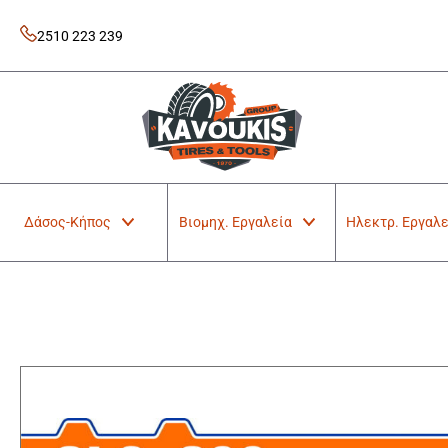
Skip
to
2510 223 239
content
Kavoukis Tools
Tires & Tools
Δάσος-Κήπος
Βιομηχ. Εργαλεία
Ηλεκτρ. Εργαλε