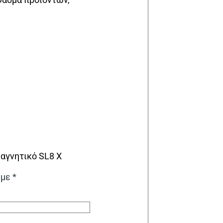
αγνητικό SL8 X
 με
*