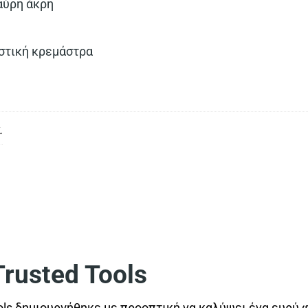
αύρη άκρη
στική κρεμάστρα
.
usted Tools
ls δημιουργήθηκε με προοπτική να καλύψει ένα ευρύ 