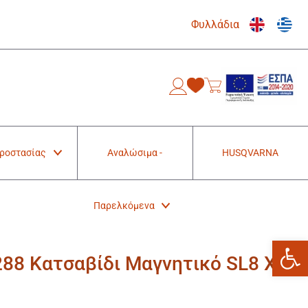
Φυλλάδια
0
Προστασίας
Αναλώσιμα -
HUSQVARNA
Παρελκόμενα
Ανοίξτε
8 Κατσαβίδι Μαγνητικό SL8 X