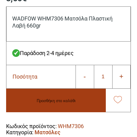
WADFOW WHM7306 Ματσόλα Πλαστική
Λαβή 660gr
Παράδοση 2-4 ημέρες
-
+
Ποσότητα
Wadfow
WHM7306
Ματσόλα
Πλαστική
Προσθήκη στο καλάθι
Λαβή
660gr
Alternative:
ποσότητα
Κωδικός προϊόντος:
WHM7306
Κατηγορία:
Ματσόλες