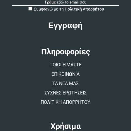
A
Συμφωνώ με τη
Πολιτική Απορρήτου
l
t
e
r
n
a
t
Πληροφορίες
i
v
ΠΟΙΟΙ ΕΙΜΑΣΤΕ
e
:
ΕΠΙΚΟΙΝΩΝΙΑ
ΤΑ ΝΕΑ ΜΑΣ
ΣΥΧΝΕΣ ΕΡΩΤΗΣΕΙΣ
ΠΟΛΙΤΙΚΗ ΑΠΟΡΡΗΤΟΥ
Χρήσιμα