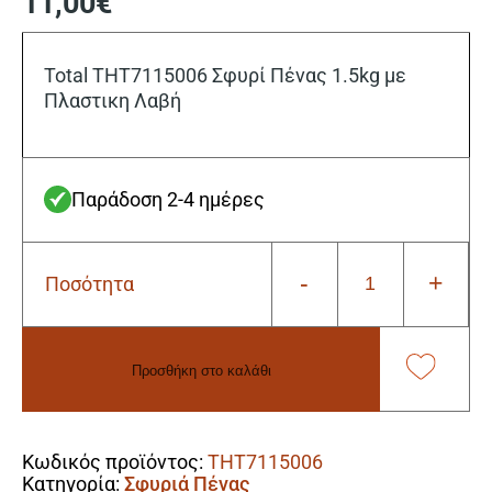
11,00
€
Total THT7115006 Σφυρί Πένας 1.5kg με
Πλαστικη Λαβή
Παράδοση 2-4 ημέρες
-
+
Ποσότητα
Total
THT7115006
Σφυρί
Πένας
Προσθήκη στο καλάθι
1.5kg
με
Alternative:
Πλαστικη
Λαβή
Κωδικός προϊόντος:
THT7115006
ποσότητα
Κατηγορία:
Σφυριά Πένας