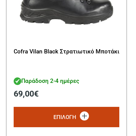
Cofra Vilan Black Στρατιωτικό Μποτάκι
Παράδοση 2-4 ημέρες
69,00
€
Αυτό
το
ΕΠΙΛΟΓΗ
προϊόν
έχει
πολλα