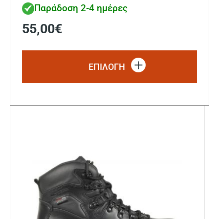
Παράδοση 2-4 ημέρες
55,00
€
Αυτό
το
ΕΠΙΛΟΓΗ
προϊ
έχει
πολλ
παρα
Οι
επιλ
μπορ
να
επιλ
στη
σελί
του
προϊ