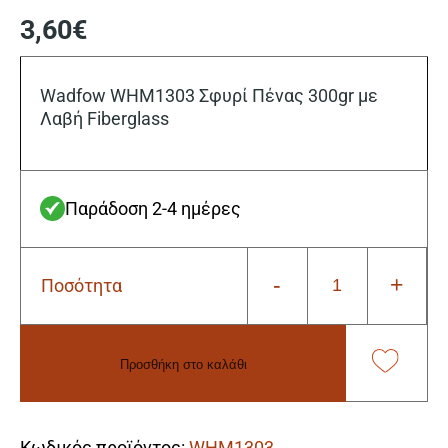
3,60
€
Wadfow WHM1303 Σφυρί Πένας 300gr με
Λαβή Fiberglass
Παράδοση 2-4 ημέρες
-
+
Ποσότητα
Wadfow
WHM1303
Σφυρί
Πένας
Προσθήκη στο καλάθι
300gr
με
Alternative:
Λαβή
Fiberglass
Κωδικός προϊόντος:
WHM1303