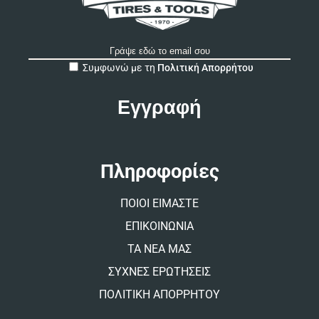
A
Συμφωνώ με τη
Πολιτική Απορρήτου
l
t
e
r
n
a
t
Πληροφορίες
i
v
ΠΟΙΟΙ ΕΙΜΑΣΤΕ
e
:
ΕΠΙΚΟΙΝΩΝΙΑ
ΤΑ ΝΕΑ ΜΑΣ
ΣΥΧΝΕΣ ΕΡΩΤΗΣΕΙΣ
ΠΟΛΙΤΙΚΗ ΑΠΟΡΡΗΤΟΥ