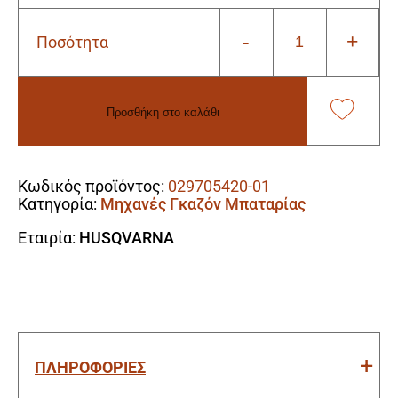
-
+
Ποσότητα
Husqvarna
LC
247i
Χλοοκοπτική
Προσθήκη στο καλάθι
Μηχανή
Μπαταρίας
Alternative:
(άνευ
μπαταρίας
Κωδικός προϊόντος:
029705420-01
&
Κατηγορία:
Μηχανές Γκαζόν Μπαταρίας
Φορτιστή)
ποσότητα
Εταιρία:
HUSQVARNA
ΠΛΗΡΟΦΟΡΙΕΣ