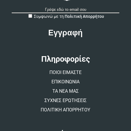
A
Συμφωνώ με τη
Πολιτική Απορρήτου
l
t
e
r
n
a
t
Πληροφορίες
i
v
ΠΟΙΟΙ ΕΙΜΑΣΤΕ
e
:
ΕΠΙΚΟΙΝΩΝΙΑ
ΤΑ ΝΕΑ ΜΑΣ
ΣΥΧΝΕΣ ΕΡΩΤΗΣΕΙΣ
ΠΟΛΙΤΙΚΗ ΑΠΟΡΡΗΤΟΥ