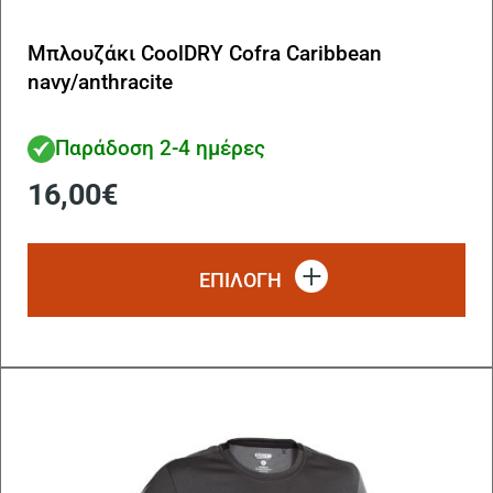
Μπλουζάκι CoolDRY Cofra Caribbean
navy/anthracite
Παράδοση 2-4 ημέρες
16,00
€
Αυ
το
ΕΠΙΛΟΓΗ
πρ
έχ
πο
πα
Οι
επ
μπ
να
επ