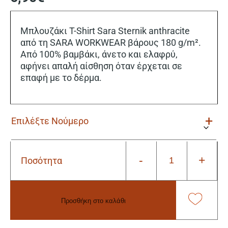
Μπλουζάκι T-Shirt Sara Sternik anthracite
από τη SARA WORKWEAR βάρους 180 g/m².
Από 100% βαμβάκι, άνετο και ελαφρύ,
αφήνει απαλή αίσθηση όταν έρχεται σε
επαφή με το δέρμα.
-
+
Ποσότητα
Μπλουζάκι
T-
Shirt
Sara
Προσθήκη στο καλάθι
Sternik
anthracite
Alternative:
ποσότητα