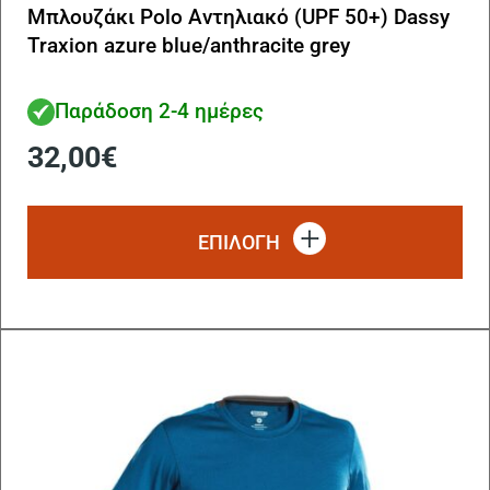
Μπλουζάκι Polo Αντηλιακό (UPF 50+) Dassy
Traxion azure blue/anthracite grey
Παράδοση 2-4 ημέρες
32,00
€
Αυ
το
ΕΠΙΛΟΓΗ
πρ
έχ
πο
πα
Οι
επ
μπ
να
επ
στ