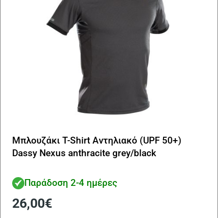
στ
σε
το
πρ
Μπλουζάκι T-Shirt Αντηλιακό (UPF 50+)
Dassy Nexus anthracite grey/black
Παράδοση 2-4 ημέρες
26,00
€