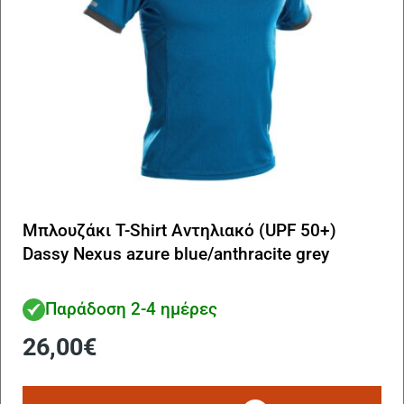
σε
το
πρ
Μπλουζάκι T-Shirt Αντηλιακό (UPF 50+)
Dassy Nexus azure blue/anthracite grey
Παράδοση 2-4 ημέρες
26,00
€
Αυ
το