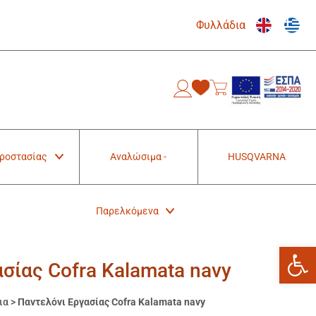
Φυλλάδια
0
Προστασίας
Αναλώσιμα -
HUSQVARNA
Παρελκόμενα
Ανοίξτε
σίας Cofra Kalamata navy
ια
>
Παντελόνι Εργασίας Cofra Kalamata navy