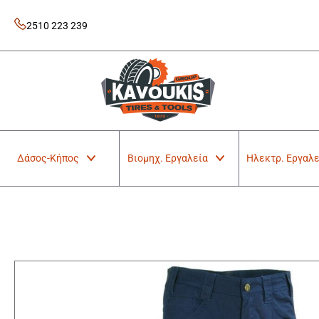
Skip
to
2510 223 239
content
Kavoukis Tools
Tires & Tools
Δάσος-Κήπος
Βιομηχ. Εργαλεία
Ηλεκτρ. Εργαλε