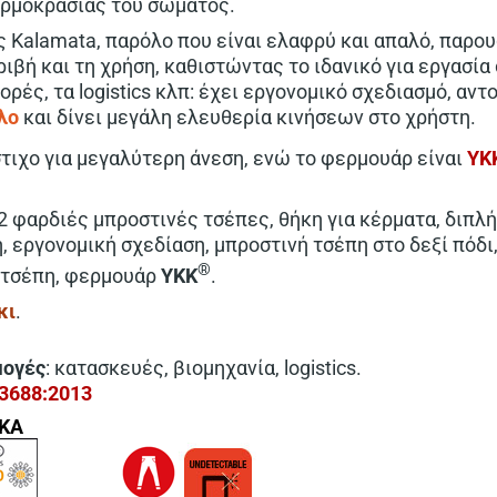
ερμοκρασίας του σώματος.
ς Kalamata, παρόλο που είναι ελαφρύ και απαλό, παρου
ιβή και τη χρήση, καθιστώντας το ιδανικό για εργασία
ορές, τα logistics κλπ: έχει εργονομικό σχεδιασμό, αν
λο
και δίνει μεγάλη ελευθερία κινήσεων στο χρήστη.
στιχο για μεγαλύτερη άνεση, ενώ το φερμουάρ είναι
YK
 2 φαρδιές μπροστινές τσέπες, θήκη για κέρματα, διπλ
, εργονομική σχεδίαση, μπροστινή τσέπη στο δεξί πόδι
®
ή τσέπη, φερμουάρ
YKK
.
κι
.
μογές
: κατασκευές, βιομηχανία, logistics.
13688:2013
ΙΚΑ