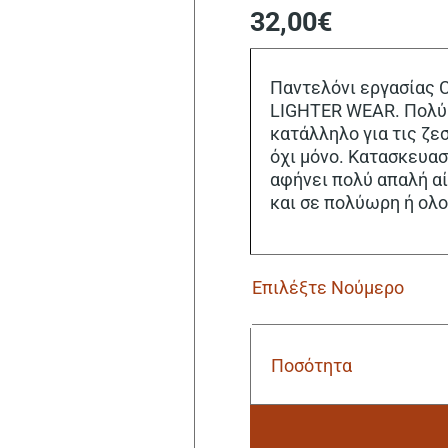
32,00
€
Παντελόνι εργασίας C
LIGHTER WEAR. Πολύ 
κατάλληλο για τις ζε
όχι μόνο. Κατασκευα
αφήνει πολύ απαλή αί
και σε πολύωρη ή ολοή
Ποσότητα
Παντελόνι
Εργασίας
Cofra
Kalamata