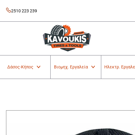
Skip
to
2510 223 239
content
Kavoukis Tools
Tires & Tools
Δάσος-Κήπος
Βιομηχ. Εργαλεία
Ηλεκτρ. Εργαλε