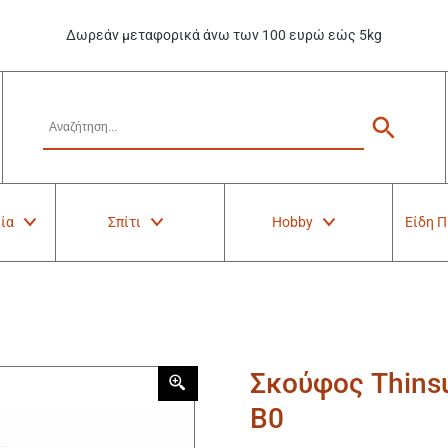
Δωρεάν μεταφορικά άνω των 100 ευρώ εώς 5kg
ία
Σπίτι
Hobby
Είδη 
Σκούφος Thinsu
B0