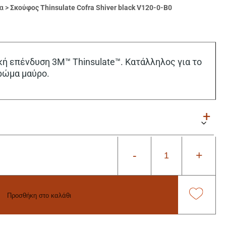
α
>
Σκούφος Thinsulate Cofra Shiver black V120-0-B0
ή επένδυση 3M™ Thinsulate™. Κατάλληλος για το
Χρώμα μαύρο.
-
+
Προσθήκη στο καλάθι