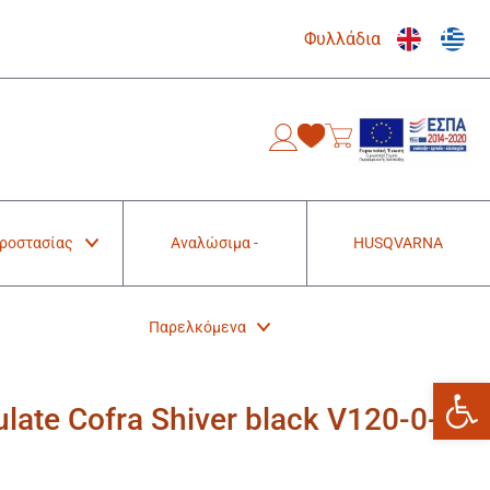
Φυλλάδια
0
Προστασίας
Αναλώσιμα -
HUSQVARNA
Παρελκόμενα
Ανοίξτε
late Cofra Shiver black V120-0-