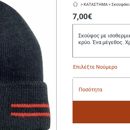
>
ΚΑΤΑΣΤΗΜΑ
>
Σκουφάκι
7,00
€
Σκούφος με ισοθερμικ
κρύο. Ένα μέγεθος. 
Ποσότητα
Σκούφος
Thinsulate
Cofra
Shiver
black
V120-
Alternative:
0-