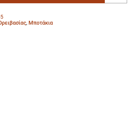
05
 Ορειβασίας
,
Μποτάκια