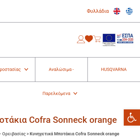
Φυλλάδια
0
Προστασίας
Αναλώσιμα -
HUSQVARNA
Παρελκόμενα
Ανοίξτε
οτάκια Cofra Sonneck orange
- Ορειβασίας
>
Κυνηγετικά Μποτάκια Cofra Sonneck orange