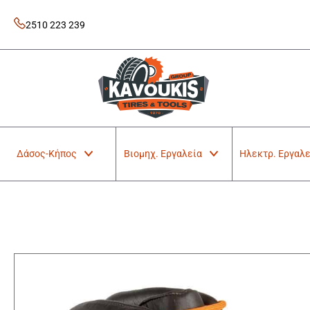
Skip
to
2510 223 239
content
Kavoukis Tools
Tires & Tools
Δάσος-Κήπος
Βιομηχ. Εργαλεία
Ηλεκτρ. Εργαλε