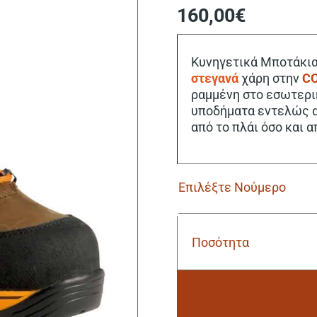
160,00
€
Κυνηγετικά Μποτάκια
στεγανά
χάρη στην
C
ραμμένη στο εσωτερι
υποδήματα εντελώς α
από το πλάι όσο και α
Ποσότητα
Κυνηγετικά
Μποτάκια
Cofra
Sonneck
orange