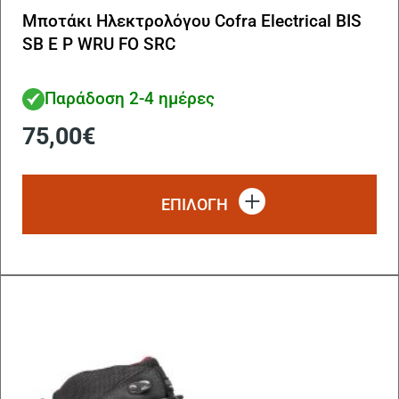
Μποτάκι Ηλεκτρολόγου Cofra Electrical BIS
SB E P WRU FO SRC
Παράδοση 2-4 ημέρες
75,00
€
Αυ
το
ΕΠΙΛΟΓΗ
πρ
έχ
πο
πα
Οι
επ
μπ
να
επ
στ