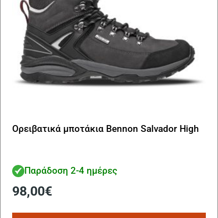
σε
το
πρ
Ορειβατικά μποτάκια Bennon Salvador High
Παράδοση 2-4 ημέρες
98,00
€
Αυ