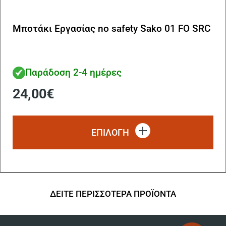
Μποτάκι Εργασίας no safety Sako 01 FO SRC
Παράδοση 2-4 ημέρες
24,00
€
Αυ
το
ΕΠΙΛΟΓΗ
πρ
έχ
πο
πα
Οι
επ
ΔΕΙΤΕ ΠΕΡΙΣΣΟΤΕΡΑ ΠΡΟΪΟΝΤΑ
μπ
να