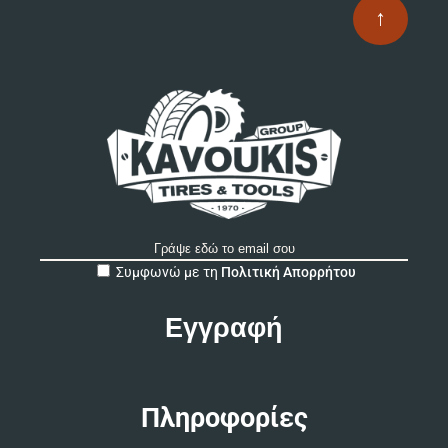
επ
↑
στ
σε
το
πρ
A
Συμφωνώ με τη
Πολιτική Απορρήτου
l
t
e
r
n
a
t
Πληροφορίες
i