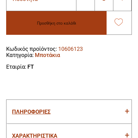
F&T
COMPO
Δερμάτινο
Μποτάκι
Προσθήκη στο καλάθι
Ασφαλείας
S3
Alternative:
ποσότητα
Κωδικός προϊόντος:
10606123
Κατηγορία:
Μποτάκια
Εταιρία:
FT
ΠΛΗΡΟΦΟΡΙΕΣ
ΧΑΡΑΚΤΗΡΙΣΤΙΚΑ