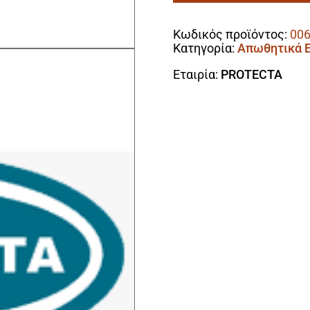
Alternative:
Και
Eντόμων
Κωδικός προϊόντος:
006
(Έως
Κατηγορία:
Απωθητικά 
Και
Για
Εταιρία:
PROTECTA
300m²)
ποσότητα