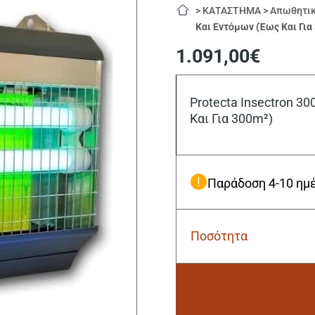
>
ΚΑΤΑΣΤΗΜΑ
>
Απωθητικ
Και Eντόμων (Έως Και Για
1.091,00
€
Protecta Insectron 3
Και Για 300m²)
Παράδοση 4-10 ημ
Ποσότητα
Protecta
Insectron
300
Atex
Απωθητικό
Κουνουπιών