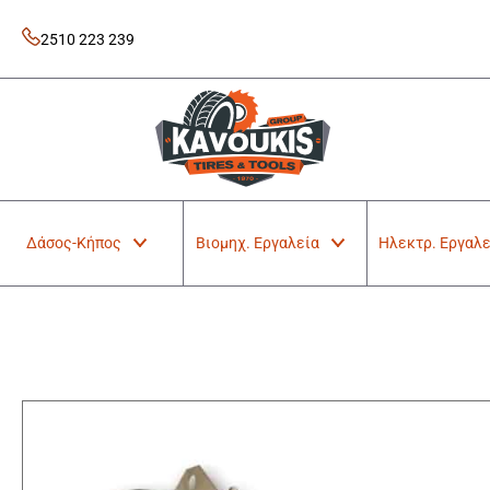
Skip
to
2510 223 239
content
Kavoukis Tools
Tires & Tools
Δάσος-Κήπος
Βιομηχ. Εργαλεία
Ηλεκτρ. Εργαλε