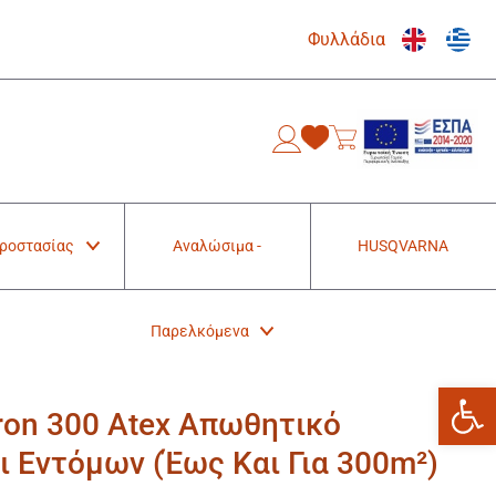
Φυλλάδια
0
Προστασίας
Αναλώσιμα -
HUSQVARNA
Παρελκόμενα
Ανοίξτε
tron 300 Atex Απωθητικό
ι Eντόμων (Έως Και Για 300m²)