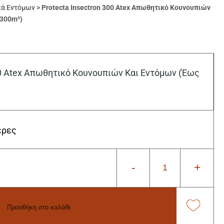
ά Εντόμων
>
Protecta Insectron 300 Atex Απωθητικό Κουνουπιών
 300m²)
00 Atex Απωθητικό Κουνουπιών Και Eντόμων (Έως
έρες
-
+
Προσθήκη στο καλάθι