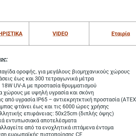
ΗΡΙΣΤΙΚΑ
VIDEO
Εταιρία
ος:
αγίδα οροφής, για μεγάλους βιομηχανικούς χώρους
άσεις έως και 300 τετραγωνικά μέτρα
 18W UV-A με προστασία θρυμματισμού
ια χώρους με υψηλή υγρασία και σκόνη
ς από υγρασία ΙP65 – αντιεκρητκτική προστασία (ΑΤΕΧ
άμπας φτάνει έως και τις 6000 ώρες χρήσης
ολλητικής επιφάνειας: 50x25cm (διπλής όψης)
κά εντυπωσιακά αποτελέσματα
αλλαγείτε από τα ενοχλητικά ιπτάμενα έντομα
νση ευρωπαϊκής πιστοποίησης CE