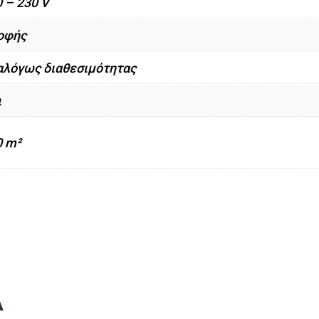
 – 230 V
οφής
αλόγως διαθεσιμότητας
ι
0 m²
A