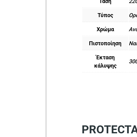
Τάση
220
Τύπος
Ορ
Χρώμα
Αν
Πιστοποίηση
Να
Έκταση
30
κάλυψης
PROTECT