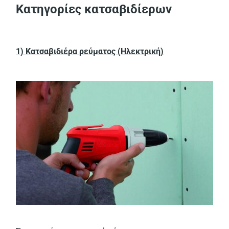
Κατηγορίες κατσαβιδίερων
1) Κατσαβιδιέρα ρεύματος (Ηλεκτρική)