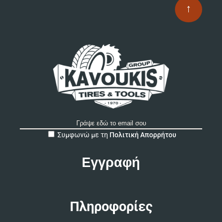
↑
A
Συμφωνώ με τη
Πολιτική Απορρήτου
l
t
e
r
n
a
t
Πληροφορίες
i