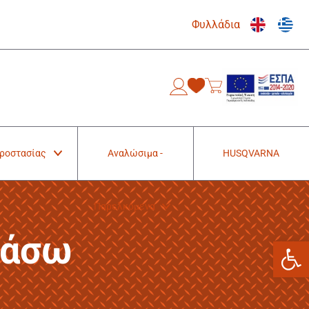
Φυλλάδια
0
Προστασίας
Αναλώσιμα -
HUSQVARNA
Παρελκόμενα
ράσω
Ανοίξτε