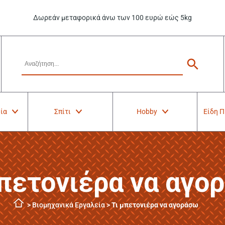
Δωρεάν μεταφορικά άνω των 100 ευρώ εώς 5kg
ία
Σπίτι
Hobby
Είδη 
μπετονιέρα να αγο
>
Βιομηχανικά Εργαλεία
>
Τι μπετονιέρα να αγοράσω