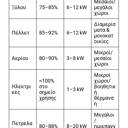
Μεσαίοι/
Ξύλου
75–85%
6–12 kW
μεγάλοι
χώροι
Διαμερίσ
ματα &
Πέλλετ
85–92%
6–12 kW
μονοκατ
οικίες
Μικροί/
Αερίου
80–90%
3–8 kW
μεσαίοι
χώροι
Μικροί
≈100%
χώροι/
Ηλεκτρι
στο
βοηθητικ
1–3 kW
κές
σημείο
ή
χρήσης
θέρμανσ
η
Μεγάλοι
/
Πετρελα
80–88%
8–20 kW
ημιεπαγγ