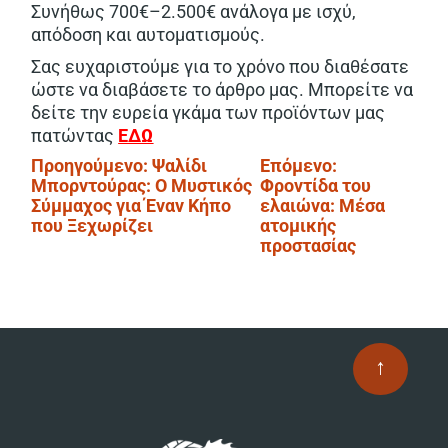
Συνήθως 700€–2.500€ ανάλογα με ισχύ,
απόδοση και αυτοματισμούς.
Σας ευχαριστούμε για το χρόνο που διαθέσατε
ώστε να διαβάσετε το άρθρο μας. Μπορείτε να
δείτε την ευρεία γκάμα των προϊόντων μας
πατώντας
ΕΔΩ
Πλοήγηση
Προηγούμενο:
Ψαλίδι
Επόμενο:
Μπορντούρας: Ο Μυστικός
Φροντίδα του
άρθρων
Σύμμαχος για Έναν Κήπο
ελαιώνα: Μέσα
που Ξεχωρίζει
ατομικής
προστασίας
↑