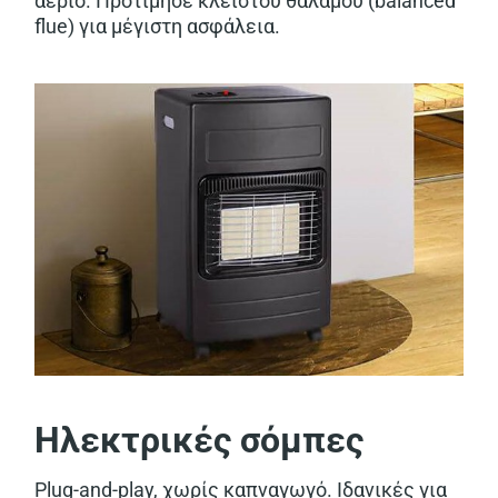
αέριο. Προτίμησε κλειστού θαλάμου (balanced
flue) για μέγιστη ασφάλεια.
Ηλεκτρικές σόμπες
Plug-and-play, χωρίς καπναγωγό. Ιδανικές για