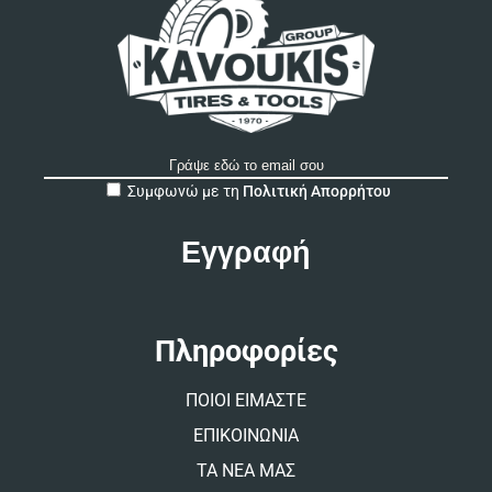
A
Συμφωνώ με τη
Πολιτική Απορρήτου
l
t
e
r
n
a
t
Πληροφορίες
i
v
ΠΟΙΟΙ ΕΙΜΑΣΤΕ
e
:
ΕΠΙΚΟΙΝΩΝΙΑ
ΤΑ ΝΕΑ ΜΑΣ