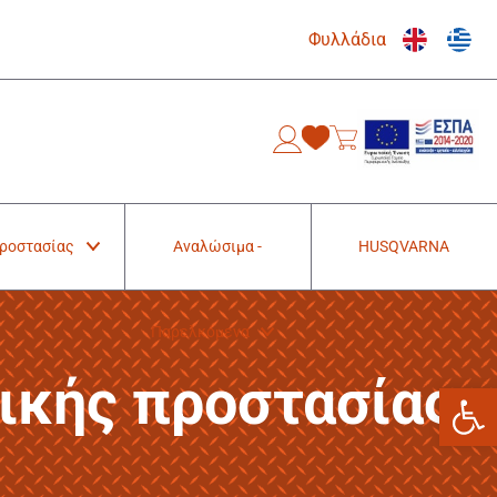
Φυλλάδια
0
Προστασίας
Αναλώσιμα -
HUSQVARNA
Παρελκόμενα
ικής προστασίας
Ανοίξτε