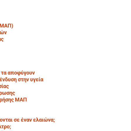
 (ΜΑΠ)
τών
ας
 τα αποφύγουν
ένδυση στην υγεία
σίας
έρωσης
χρήσης ΜΑΠ
ονται σε έναν ελαιώνα;
λτρο;