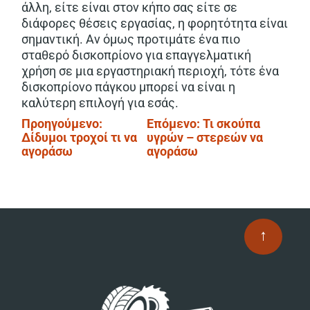
άλλη, είτε είναι στον κήπο σας είτε σε
διάφορες θέσεις εργασίας, η φορητότητα είναι
σημαντική. Αν όμως προτιμάτε ένα πιο
σταθερό δισκοπρίονο για επαγγελματική
χρήση σε μια εργαστηριακή περιοχή, τότε ένα
δισκοπρίονο πάγκου μπορεί να είναι η
καλύτερη επιλογή για εσάς.
Πλοήγηση
Προηγούμενο:
Επόμενο:
Τι σκούπα
Δίδυμοι τροχοί τι να
υγρών – στερεών να
άρθρων
αγοράσω
αγοράσω
↑