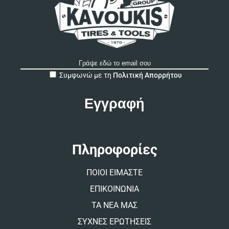
A
Συμφωνώ με τη
Πολιτική Απορρήτου
l
t
e
r
n
a
t
Πληροφορίες
i
v
ΠΟΙΟΙ ΕΙΜΑΣΤΕ
e
:
ΕΠΙΚΟΙΝΩΝΙΑ
ΤΑ ΝΕΑ ΜΑΣ
ΣΥΧΝΕΣ ΕΡΩΤΗΣΕΙΣ