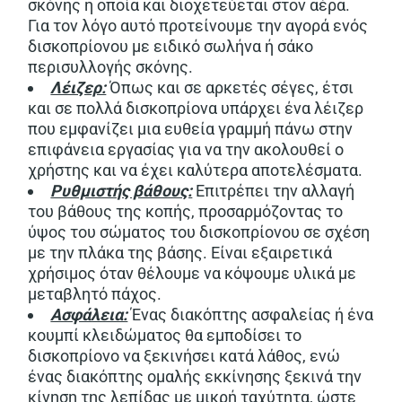
σκόνης η οποία και διοχετεύεται στον αέρα.
Για τον λόγο αυτό προτείνουμε την αγορά ενός
δισκοπρίονου με ειδικό σωλήνα ή σάκο
περισυλλογής σκόνης.
Λέιζερ:
Όπως και σε αρκετές σέγες, έτσι
και σε πολλά δισκοπρίονα υπάρχει ένα λέιζερ
που εμφανίζει μια ευθεία γραμμή πάνω στην
επιφάνεια εργασίας για να την ακολουθεί ο
χρήστης και να έχει καλύτερα αποτελέσματα.
Ρυθμιστής βάθους:
Επιτρέπει την αλλαγή
του βάθους της κοπής, προσαρμόζοντας το
ύψος του σώματος του δισκοπρίονου σε σχέση
με την πλάκα της βάσης. Είναι εξαιρετικά
χρήσιμος όταν θέλουμε να κόψουμε υλικά με
μεταβλητό πάχος.
Ασφάλεια:
Ένας διακόπτης ασφαλείας ή ένα
κουμπί κλειδώματος θα εμποδίσει το
δισκοπρίονο να ξεκινήσει κατά λάθος, ενώ
ένας διακόπτης ομαλής εκκίνησης ξεκινά την
κίνηση της λεπίδας με μικρή ταχύτητα, ώστε