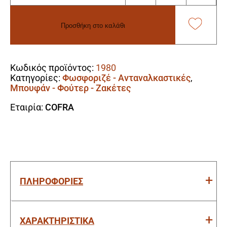
Παρκά
Cofra
Προσθήκη στο καλάθι
Namsos
orange/navy
Alternative:
ποσότητα
Κωδικός προϊόντος:
1980
Κατηγορίες:
Φωσφοριζέ - Ανταναλκαστικές
,
Μπουφάν - Φούτερ - Ζακέτες
Εταιρία:
COFRA
ΠΛΗΡΟΦΟΡΙΕΣ
ΧΑΡΑΚΤΗΡΙΣΤΙΚΑ