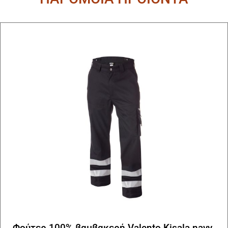
Φούτερ 100% βαμβακερή Valento Kisala navy