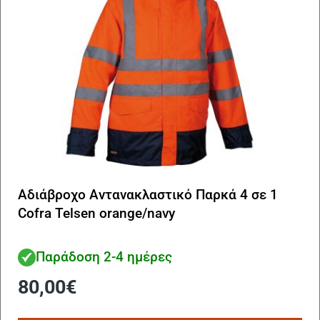
στ
σε
το
πρ
Αδιάβροχο Αντανακλαστικό Παρκά 4 σε 1
Cofra Telsen orange/navy
Παράδοση 2-4 ημέρες
80,00
€
Αυ