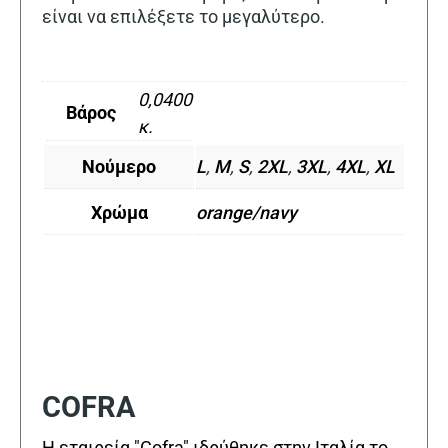
είναι να επιλέξετε το μεγαλύτερο.
0,0400
Βάρος
κ.
Νούμερο
L
,
M
,
S
,
2XL
,
3XL
,
4XL
,
XL
Χρώμα
orange/navy
COFRA
Η εταιρεία "Cofra" ιδρύθηκε στην Ιταλία το