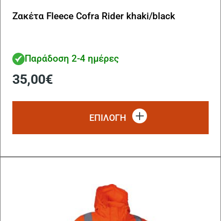
Ζακέτα Fleece Cofra Rider khaki/black
Παράδοση 2-4 ημέρες
35,00
€
Αυ
το
ΕΠΙΛΟΓΗ
πρ
έχ
πο
πα
Οι
επ
μπ
να
επ