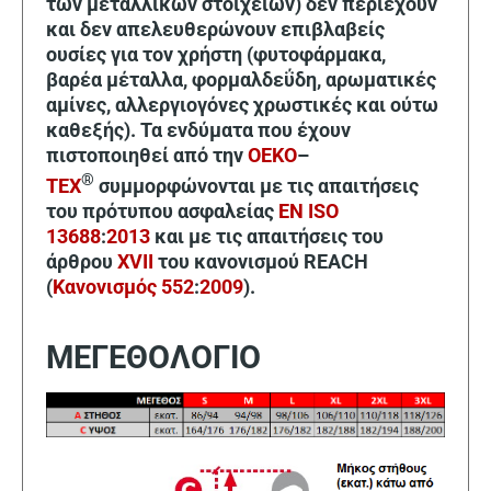
των μεταλλικών στοιχείων) δεν περιέχουν
και δεν απελευθερώνουν επιβλαβείς
ουσίες για τον χρήστη (φυτοφάρμακα,
βαρέα μέταλλα, φορμαλδεΰδη, αρωματικές
αμίνες, αλλεργιογόνες χρωστικές και ούτω
καθεξής). Τα ενδύματα που έχουν
πιστοποιηθεί από την
OEKO
–
®
TEX
συμμορφώνονται με τις απαιτήσεις
του πρότυπου ασφαλείας
EN ISO
13688
:
2013
και με τις απαιτήσεις του
άρθρου
XVII
του κανονισμού REACH
(
Κανονισμός
552
:
2009
).
ΜΕΓΕΘΟΛΟΓΙΟ