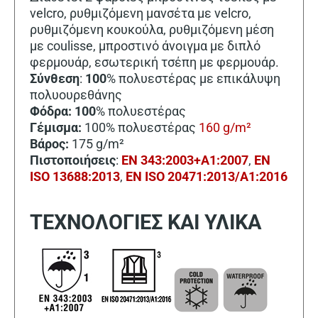
velcro, ρυθμιζόμενη μανσέτα με velcro,
ρυθμιζόμενη κουκούλα, ρυθμιζόμενη μέση
με coulisse, μπροστινό άνοιγμα με διπλό
φερμουάρ, εσωτερική τσέπη με φερμουάρ.
Σύνθεση
:
100
% πολυεστέρας με επικάλυψη
πολυουρεθάνης
Φόδρα:
100
% πολυεστέρας
Γέμισμα:
100% πολυεστέρας
160 g/m²
Βάρος:
175 g/m²
Πιστοποιήσεις
:
EN 343:2003+A1:2007
,
EN
ISO 13688:2013
,
EN ISO 20471:2013/A1:2016
ΤΕΧΝΟΛΟΓΙΕΣ ΚΑΙ ΥΛΙΚΑ