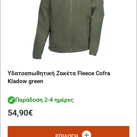
το
πρ
Υδατοαπωθητική Ζακέτα Fleece Cofra
Kladow green
Παράδοση 2-4 ημέρες
54,90
€
Αυ
το
ΕΠΙΛΟΓΗ