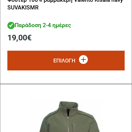
SUVAKISMR
Παράδοση 2-4 ημέρες
19,00
€
Αυ
το
ΕΠΙΛΟΓΗ
πρ
έχ
πο
πα
Οι
επ
μπ
να
επ
στ
σε