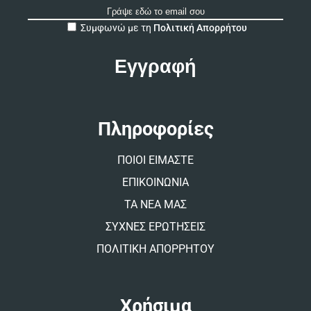
A
Συμφωνώ με τη
Πολιτική Απορρήτου
l
t
e
r
n
a
t
Πληροφορίες
i
v
ΠΟΙΟΙ ΕΙΜΑΣΤΕ
e
:
ΕΠΙΚΟΙΝΩΝΙΑ
ΤΑ ΝΕΑ ΜΑΣ
ΣΥΧΝΕΣ ΕΡΩΤΗΣΕΙΣ
ΠΟΛΙΤΙΚΗ ΑΠΟΡΡΗΤΟΥ
Χρήσιμα