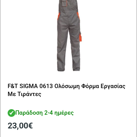
στ
σε
το
πρ
F&T SIGMA 0613 Ολόσωμη Φόρμα Εργασίας
Με Τιράντες
Παράδοση 2-4 ημέρες
23,00
€
Αυ