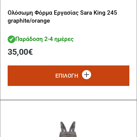
Ολόσωμη Φόρμα Εργασίας Sara King 245
graphite/orange
Παράδοση 2-4 ημέρες
35,00
€
Αυ
το
ΕΠΙΛΟΓΗ
πρ
έχ
πο
πα
Οι
επ
μπ
να
επ