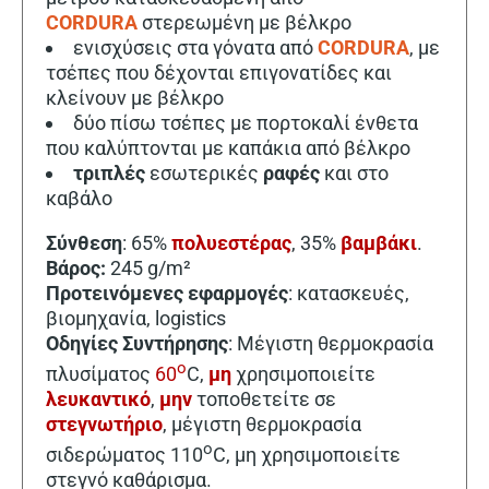
CORDURA
στερεωμένη με βέλκρο
ενισχύσεις στα γόνατα από
CORDURA
, με
τσέπες που δέχονται επιγονατίδες και
κλείνουν με βέλκρο
δύο πίσω τσέπες με πορτοκαλί ένθετα
που καλύπτονται με καπάκια από βέλκρο
τριπλές
εσωτερικές
ραφές
και στο
καβάλο
Σύνθεση
: 65%
πολυεστέρας
, 35%
βαμβάκι
.
Βάρος:
245 g/m²
Προτεινόμενες εφαρμογές
: κατασκευές,
βιομηχανία, logistics
Οδηγίες Συντήρησης
: Μέγιστη θερμοκρασία
o
πλυσίματος
60
C,
μη
χρησιμοποιείτε
λευκαντικό
,
μην
τοποθετείτε σε
στεγνωτήριο
, μέγιστη θερμοκρασία
o
σιδερώματος 110
C, μη χρησιμοποιείτε
στεγνό καθάρισμα.