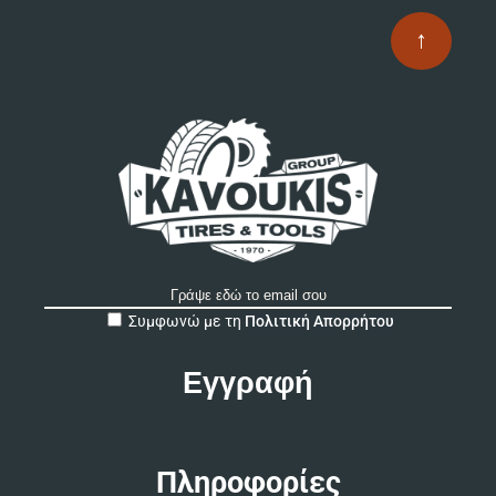
επ
↑
στ
σε
το
πρ
A
Συμφωνώ με τη
Πολιτική Απορρήτου
l
t
e
r
n
a
t
Πληροφορίες