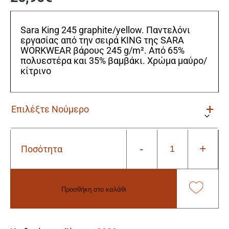
Sara King 245 graphite/yellow. Παντελόνι
εργασίας από την σειρά KING της SARA
WORKWEAR βάρους 245 g/m². Από 65%
πολυεστέρα και 35% βαμβάκι. Χρώμα μαύρο/
κίτρινο
-
+
Ποσότητα
Φόρμα
Εργασίας
Sara
King
Προσθήκη στο καλάθι
245
graphite/yellow
Alternative:
ποσότητα