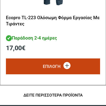
Ecopro TL-223 Ολόσωμη Φόρμα Εργασίας Με
Τιράντες
Παράδοση 2-4 ημέρες
17,00
€
Αυ
το
ΕΠΙΛΟΓΗ
πρ
έχ
πο
πα
Οι
επ
ΔΕΙΤΕ ΠΕΡΙΣΣΟΤΕΡΑ ΠΡΟΪΟΝΤΑ
μπ
να