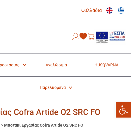
Φυλλάδια
0
Προστασίας
Αναλώσιμα -
HUSQVARNA
Παρελκόμενα
Ανοίξτε
ας Cofra Artide O2 SRC FO
α
>
Μποτάκι Εργασίας Cofra Artide O2 SRC FO