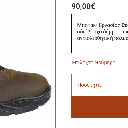
90,00
€
Μποτάκι Εργασίας
Co
αδιάβροχο δέρμα σαμο
αντιολισθητική πολυ
Ποσότητα
Μποτάκι
Εργασίας
Cofra
Artide
O2
SRC
Alternative:
FO
ποσότητα