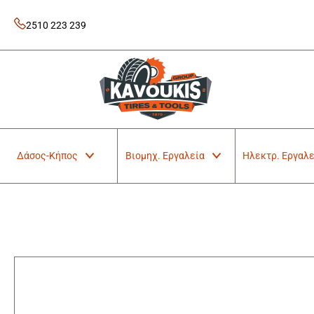
Skip
to
2510 223 239
content
Kavoukis Tools
Tires & Tools
Δάσος-Κήπος
Βιομηχ. Εργαλεία
Ηλεκτρ. Εργαλε