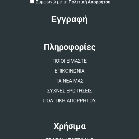
A
Συμφωνώ με τη
Πολιτική Απορρήτου
l
t
e
r
n
a
t
Πληροφορίες
i
v
ΠΟΙΟΙ ΕΙΜΑΣΤΕ
e
:
ΕΠΙΚΟΙΝΩΝΙΑ
ΤΑ ΝΕΑ ΜΑΣ
ΣΥΧΝΕΣ ΕΡΩΤΗΣΕΙΣ
ΠΟΛΙΤΙΚΗ ΑΠΟΡΡΗΤΟΥ
Χρήσιμα