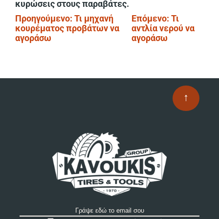
κυρώσεις στους παραβάτες.
Πλοήγηση
Προηγούμενο:
Τι μηχανή
Επόμενο:
Τι
κουρέματος προβάτων να
αντλία νερού να
άρθρων
αγοράσω
αγοράσω
↑