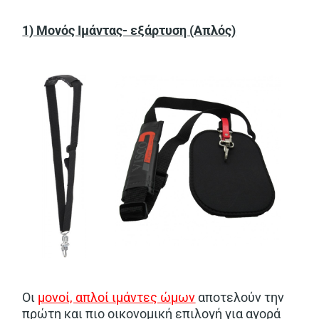
1) Μονός Ιμάντας- εξάρτυση (Απλός)
Οι
μονοί, απλοί ιμάντες ώμων
αποτελούν την
πρώτη και πιο οικονομική επιλογή για αγορά