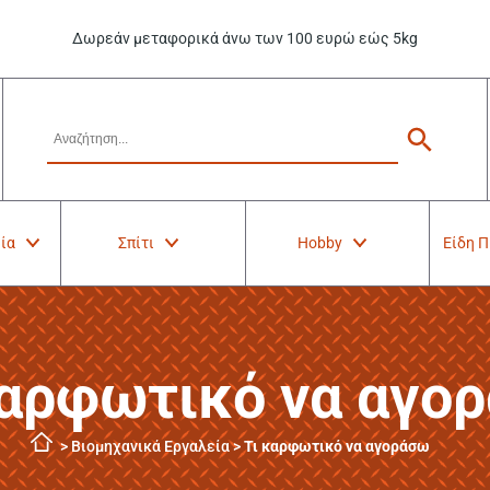
Δωρεάν μεταφορικά άνω των 100 ευρώ εώς 5kg
ία
Σπίτι
Hobby
Είδη 
καρφωτικό να αγο
>
Βιομηχανικά Εργαλεία
>
Τι καρφωτικό να αγοράσω