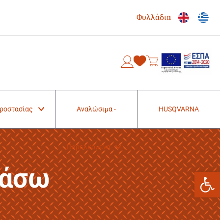
Φυλλάδια
0
Προστασίας
Αναλώσιμα -
HUSQVARNA
Παρελκόμενα
ράσω
Ανοίξτε