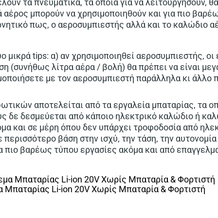
ούν τα πνευματικά, τα οποία για να λείτουργήσουν, θ
 αέρος μπορούν να χρησιμοποιηθούν και για πιο βαρέω
αρνητικό πως, ο αεροσυμπιεστής αλλά και το καλώδιο α
 μικρά tips: α) αν χρησιμοποιηθεί αεροσυμπιεστής, οι 
η (συνήθως λίτρα αέρα / βολή) θα πρέπει να είναι μεγ
ιμοποιήσετε με τον αεροσυμπιεστή παράλληλα κι άλλο
ρφωτικών αποτελείται από τα εργαλεία μπαταρίας, τα 
υς δε δεσμεύεται από κάποιο ηλεκτρικό καλώδιο ή κα
όμα και σε μέρη όπου δεν υπάρχει τροφοδοσία από ηλ
περισσότερο βάση στην ισχύ, την τάση, την αυτονομία 
α πιο βαρέως τύπου εργασίες ακόμα και από επαγγελμ
 Μπαταρίας Li-ion 20V Χωρίς Μπαταρία & Φορτιστή