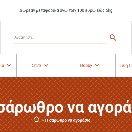
Δωρεάν μεταφορικά άνω των 100 ευρώ εώς 5kg
ία
Σπίτι
Hobby
Είδη 
 σάρωθρο να αγορ
>
Τι σάρωθρο να αγοράσω