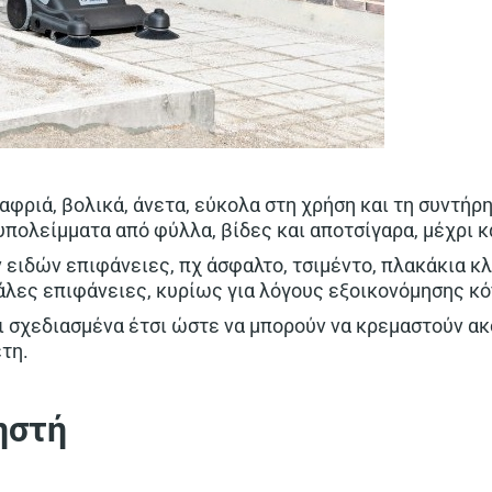
λαφριά, βολικά, άνετα, εύκολα στη χρήση και τη συντή
πολείμματα από φύλλα, βίδες και αποτσίγαρα, μέχρι 
ειδών επιφάνειες, πχ άσφαλτο, τσιμέντο, πλακάκια κλ
γάλες επιφάνειες, κυρίως για λόγους εξοικονόμησης κό
 σχεδιασμένα έτσι ώστε να μπορούν να κρεμαστούν ακό
τη.
ηστή