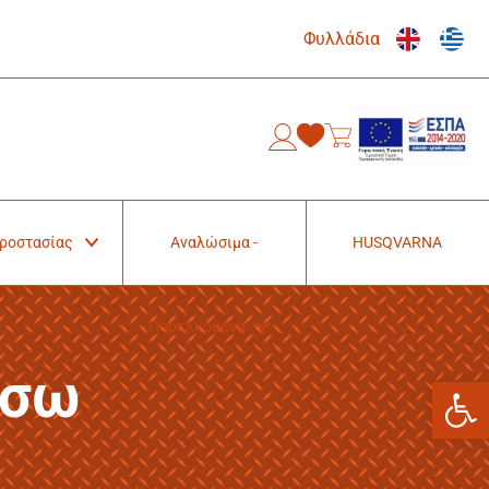
Φυλλάδια
0
Προστασίας
Αναλώσιμα -
HUSQVARNA
Παρελκόμενα
άσω
Ανοίξτε