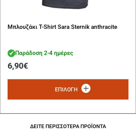
Μπλουζάκι T-Shirt Sara Sternik anthracite
Παράδοση 2-4 ημέρες
6,90
€
Αυ
το
ΕΠΙΛΟΓΗ
πρ
έχ
πο
πα
Οι
επ
ΔΕΙΤΕ ΠΕΡΙΣΣΟΤΕΡΑ ΠΡΟΪΟΝΤΑ
μπ