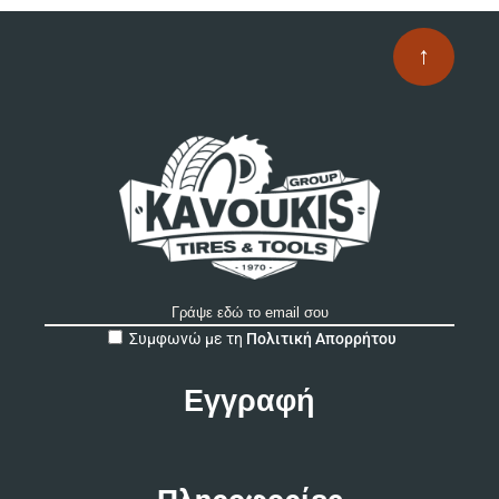
να
επ
↑
στ
σε
το
πρ
A
Συμφωνώ με τη
Πολιτική Απορρήτου
l
t
e
r
n
a
t