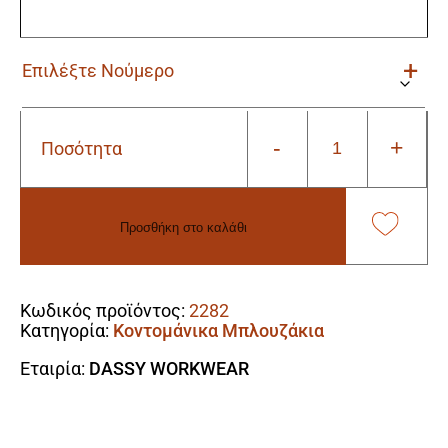
-
+
Ποσότητα
Μπλουζάκι
Polo
Αντηλιακό
(UPF
Προσθήκη στο καλάθι
50+)
Dassy
Alternative:
Traxion
black
Κωδικός προϊόντος:
2282
ποσότητα
Κατηγορία:
Κοντομάνικα Μπλουζάκια
Εταιρία:
DASSY WORKWEAR