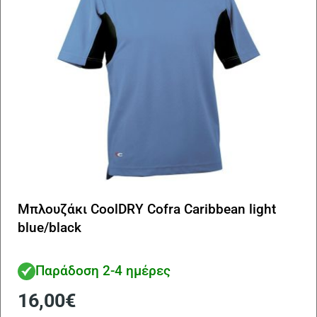
επ
στ
σε
το
πρ
Μπλουζάκι CoolDRY Cofra Caribbean light
blue/black
Παράδοση 2-4 ημέρες
16,00
€