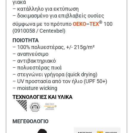
γιακά
– κατάλληλο για εκτύπωση
– δοκιμασμένο για επιβλαβείς ουσίες
®
σύμφωνα με το πρότυπο
OEKO
–
TEX
100
(0910058 / Centexbel)
ΠΟΙΟΤΗΤΑ
– 100% πολυεστέρας, +/- 215g/m²
– αναπνεύσιμο
– αντιβακτηριακό
– πολυεστέρας πικέ
– στεγνώνει γρήγορα (quick drying)
– UV προστασία από τον ήλιο (UPF 50+)
– moisture wicking
ΤΕΧΝΟΛΟΓΙΕΣ ΚΑΙ ΥΛΙΚΑ
ΜΕΓΕΘΟΛΟΓΙΟ