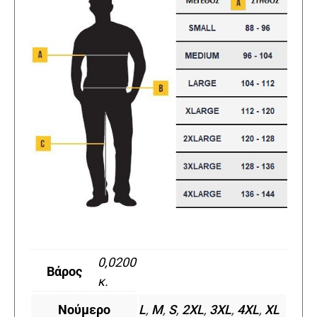
0,0200
Βάρος
κ.
Νούμερο
L
,
M
,
S
,
2XL
,
3XL
,
4XL
,
XL