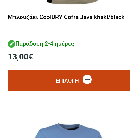
Μπλουζάκι CoolDRY Cofra Java khaki/black
Παράδοση 2-4 ημέρες
13,00
€
Αυ
το
ΕΠΙΛΟΓΗ
πρ
έχ
πο
πα
Οι
επ
μπ
να