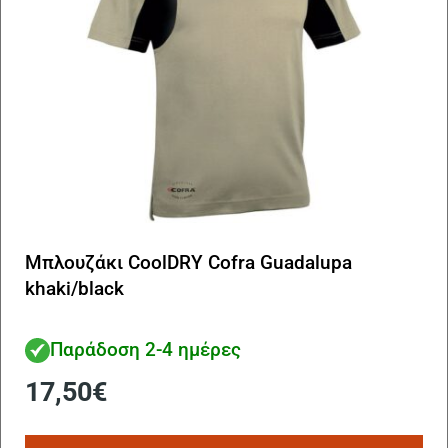
Μπλουζάκι CoolDRY Cofra Guadalupa
khaki/black
Παράδοση 2-4 ημέρες
17,50
€
Αυ